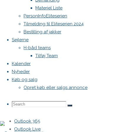
Bemanding
Tilføj til kalender
Materiel Liste
PersonInfoEliteserien
Tilmelding til Eliteserien 2024
Bestilling af jakker
Sejlerne
H-båd teams
Tilføj Team
Kalender
Nyheder
Køb og salg
Opret køb eller salgs annonce
Search
Search
Google kalender
Search
iCalendar
Outlook 365
for:
Outlook Live