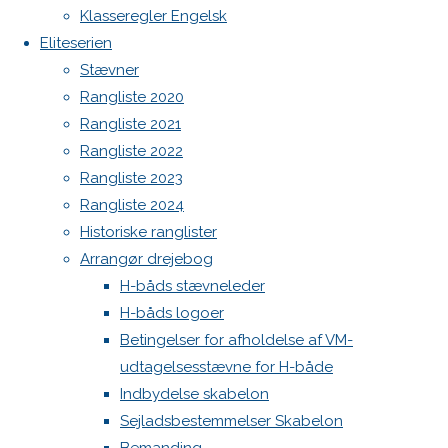
«
H-Bådsstævne Eliteserien Gilleleje Sejlklub
Klasseregler Engelsk
H-Båds Danmarksmesterskab Egå Sejlklub
»
Eliteserien
Stævner
Struer Sejlklub Ved Fjorden 14, 7600 Struer
Rangliste 2020
Rangliste 2021
Rangliste 2022
Rangliste 2023
Rangliste 2024
Historiske ranglister
Arrangør drejebog
H-båds stævneleder
H-båds logoer
Betingelser for afholdelse af VM-
udtagelsesstævne for H-både
Indbydelse skabelon
Sejladsbestemmelser Skabelon