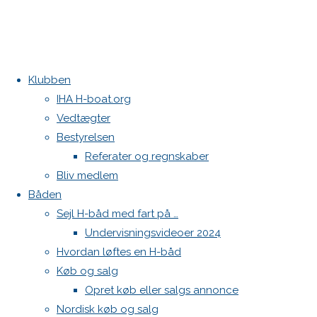
Klubben
Home
Begivenhed
IHA H-boat.org
H-
Vedtægter
« Alle Begivenheder
Bådsstævne
Bestyrelsen
Eliteserien
Denne begivenhed er allerede afholdt.
Referater og regnskaber
Struer
Bliv medlem
Sejlklub
H-Bådsstævne
Båden
Sejl H-båd med fart på …
Undervisningsvideoer 2024
Eliteserien Struer Sejlklub
Hvordan løftes en H-båd
Køb og salg
Opret køb eller salgs annonce
juni 20 @ 7:00
-
juni 21 @ 17:00
Nordisk køb og salg