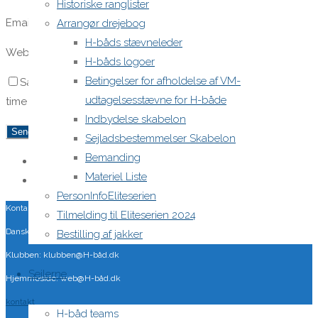
Historiske ranglister
Email
*
Arrangør drejebog
H-båds stævneleder
Website
H-båds logoer
Betingelser for afholdelse af VM-
Save my name, email, and site URL in my browser for next
udtagelsesstævne for H-både
time I post a comment.
Indbydelse skabelon
Sejladsbestemmelser Skabelon
Bemanding
«
H-Bådsstævne Eliteserien Gilleleje Sejlklub
Materiel Liste
H-Båds Danmarksmesterskab Egå Sejlklub
»
PersonInfoEliteserien
Kontakt
Tilmelding til Eliteserien 2024
Danske H-bådssejlere
Bestilling af jakker
Klubben: klubben@H-båd.dk
Sejlerne
Hjemmeside: web@H-båd.dk
kontakt
H-båd teams