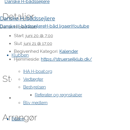
Detaljer
Danske H-bådssejlere
Danske H-bådssejlere
H-båd ligaen
Youtube
Dansk H-båd klub
Start:
juni 20 @ 7:00
Slut:
juni 21 @ 17:00
Skip
Begivenhed Kategori:
Kalender
to
Klubben
Hjemmeside:
https://struersejlklub.dk/
content
IHA H-boat.org
Sted
Vedtægter
Bestyrelsen
Referater og regnskaber
Struer Sejlklub
Bliv medlem
Arrangør
Båden