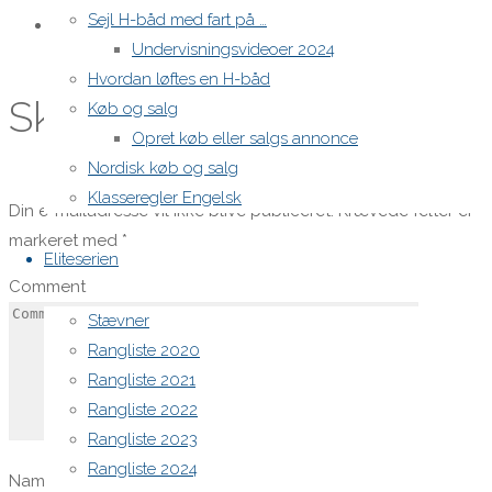
Sejl H-båd med fart på …
Danske H-bådssejlere
Undervisningsvideoer 2024
Hvordan løftes en H-båd
Skriv et svar
Køb og salg
Opret køb eller salgs annonce
Nordisk køb og salg
Klasseregler Engelsk
Din e-mailadresse vil ikke blive publiceret.
Krævede felter er
markeret med
*
Eliteserien
Comment
Stævner
Rangliste 2020
Rangliste 2021
Rangliste 2022
Rangliste 2023
Rangliste 2024
Name
*