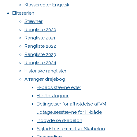
Botnia 1987 DEN 613
Klasseregler Engelsk
Admin
Eliteserien
Skriv
Log ind
Stævner
Indlægsfeed
Rangliste 2020
Kommentarfeed
et
Rangliste 2021
WordPress.org
Rangliste 2022
Back
Danske H-bådssejlere
H-båd
Rangliste 2023
svar
to
ligaen
Youtube
Rangliste 2024
Top
©Danske H-bådssejlere
Historiske ranglister
Arrangør drejebog
Din e-
H-båds stævneleder
mailadresse
H-båds logoer
vil ikke
Betingelser for afholdelse af VM-
blive
udtagelsesstævne for H-både
publiceret.
Indbydelse skabelon
Krævede
Sejladsbestemmelser Skabelon
felter er