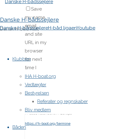
Save
my name,
Danske H-bådssejlere
email,
Danske H-bådssejlere
H-båd ligaen
Youtube
Dansk H-båd klub
and site
URL in my
Skip
browser
to
Klubben
for next
content
time I
post a
IHA H-boat.org
comment.
Vedtægter
Bestyrelsen
Referater og regnskaber
Bliv medlem
H-båds kalenderen i Europa
https://h-boot.org/termine
Båden