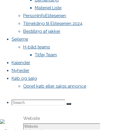
Bemanding
markeret
Materiel Liste
med
*
PersonInfoEliteserien
Tilmelding til Eliteserien 2024
Comment
Bestilling af jakker
Sejlerne
H-båd teams
Tilføj Team
Kalender
Nyheder
Køb og salg
Name
*
Opret køb eller salgs annonce
Email
*
Search
Search
Search
Website
for: