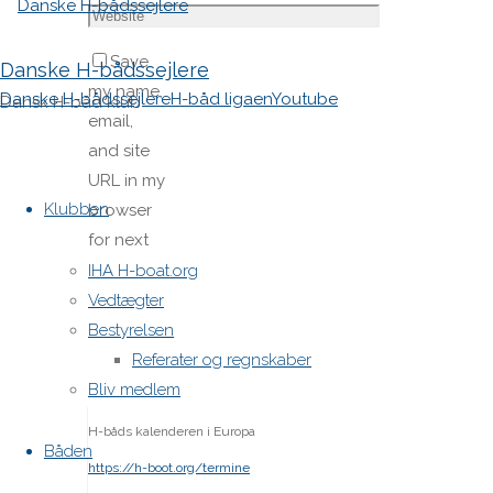
Save
Danske H-bådssejlere
my name,
Danske H-bådssejlere
H-båd ligaen
Youtube
Dansk H-båd klub
email,
and site
Skip
URL in my
to
Klubben
browser
content
for next
time I
IHA H-boat.org
post a
Vedtægter
comment.
Bestyrelsen
Referater og regnskaber
Bliv medlem
H-båds kalenderen i Europa
Båden
https://h-boot.org/termine