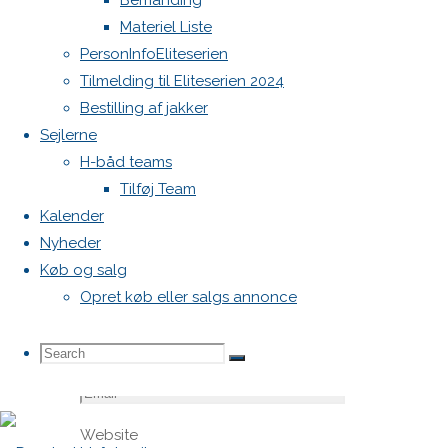
Bemanding
felter er
Materiel Liste
markeret
PersonInfoEliteserien
med
*
Tilmelding til Eliteserien 2024
Bestilling af jakker
Comment
Sejlerne
H-båd teams
Tilføj Team
Kalender
Nyheder
Køb og salg
Opret køb eller salgs annonce
Name
*
Search
Search
Search
Email
*
Website
for: