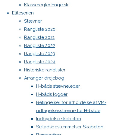
Botnia 1987 DEN 613
image
Klasseregler Engelsk
Admin
Eliteserien
Log ind
Stævner
Skriv
Indlægsfeed
Rangliste 2020
Kommentarfeed
Rangliste 2021
WordPress.org
et
Rangliste 2022
Back
Danske H-bådssejlere
H-båd
Rangliste 2023
to
ligaen
Youtube
Rangliste 2024
svar
Top
©Danske H-bådssejlere
Historiske ranglister
Arrangør drejebog
H-båds stævneleder
Din e-
H-båds logoer
mailadresse
Betingelser for afholdelse af VM-
vil ikke
udtagelsesstævne for H-både
blive
Indbydelse skabelon
publiceret.
Sejladsbestemmelser Skabelon
Krævede