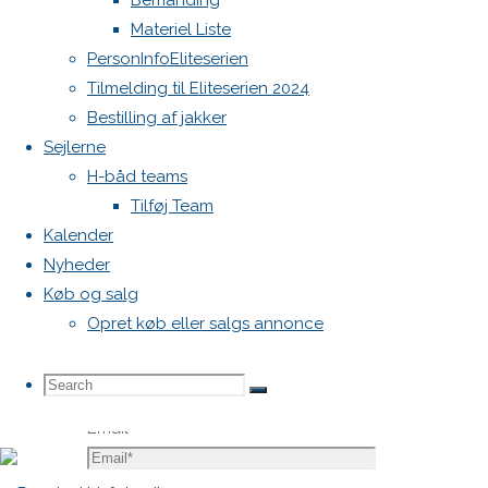
Bemanding
Krævede
Materiel Liste
felter er
PersonInfoEliteserien
markeret
Tilmelding til Eliteserien 2024
med
*
Bestilling af jakker
Sejlerne
Comment
H-båd teams
Tilføj Team
Kalender
Nyheder
Køb og salg
Opret køb eller salgs annonce
Name
*
Search
Search
Search
Email
*
for: