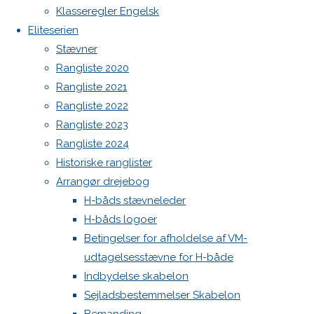
Botnia 1987 DEN 613
Next
Klasseregler Engelsk
image
Admin
Eliteserien
Log ind
Stævner
Indlægsfeed
Rangliste 2020
Skriv
Kommentarfeed
Rangliste 2021
WordPress.org
Rangliste 2022
Back
Danske H-bådssejlere
H-båd
et
Rangliste 2023
to
ligaen
Youtube
Rangliste 2024
Top
©Danske H-bådssejlere
Historiske ranglister
svar
Arrangør drejebog
H-båds stævneleder
H-båds logoer
Din e-
Betingelser for afholdelse af VM-
mailadresse
udtagelsesstævne for H-både
vil ikke
Indbydelse skabelon
blive
Sejladsbestemmelser Skabelon
publiceret.