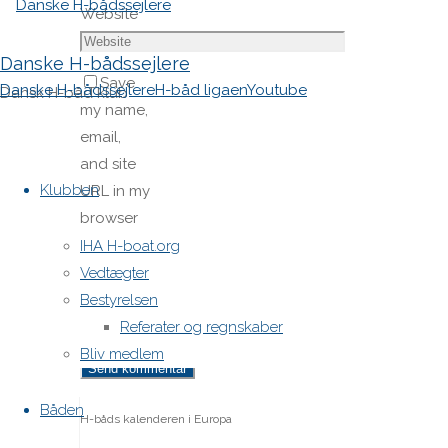
Website
Danske H-bådssejlere
Save
Danske H-bådssejlere
H-båd ligaen
Youtube
Dansk H-båd klub
my name,
email,
Skip
and site
to
Klubben
URL in my
content
browser
for next
IHA H-boat.org
time I
Vedtægter
post a
Bestyrelsen
comment.
Referater og regnskaber
Bliv medlem
Båden
H-båds kalenderen i Europa