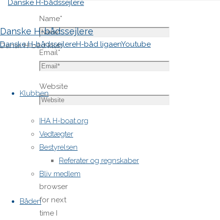
Name
*
Danske H-bådssejlere
Danske H-bådssejlere
H-båd ligaen
Youtube
Dansk H-båd klub
Email
*
Skip
Website
to
Klubben
content
Save
IHA H-boat.org
my name,
Vedtægter
email,
Bestyrelsen
and site
Referater og regnskaber
URL in my
Bliv medlem
browser
for next
Båden
time I