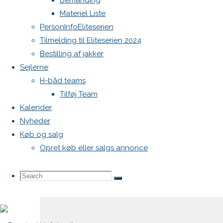
Bemanding
Materiel Liste
Din e-
PersonInfoEliteserien
mailadresse
Tilmelding til Eliteserien 2024
vil ikke
Bestilling af jakker
blive
Sejlerne
publiceret.
H-båd teams
Krævede
Tilføj Team
felter er
Kalender
markeret
Nyheder
med
*
Køb og salg
Opret køb eller salgs annonce
Comment
Search
Search
Search
for: