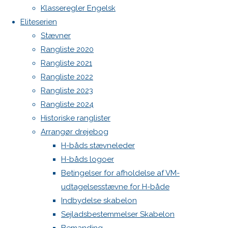
North MH-6 fok i fin kapsejlads-stand sælges
og
Klasseregler Engelsk
Ranglisten
Admin
Eliteserien
2024
Log ind
Stævner
Indlægsfeed
Rangliste 2020
Kommentarfeed
Previous
Rangliste 2021
WordPress.org
image
Rangliste 2022
Back
Danske H-bådssejlere
H-båd
Next
Rangliste 2023
to
ligaen
Youtube
image
Rangliste 2024
Top
©Danske H-bådssejlere
Historiske ranglister
Arrangør drejebog
Skriv
H-båds stævneleder
H-båds logoer
et
Betingelser for afholdelse af VM-
udtagelsesstævne for H-både
Indbydelse skabelon
svar
Sejladsbestemmelser Skabelon