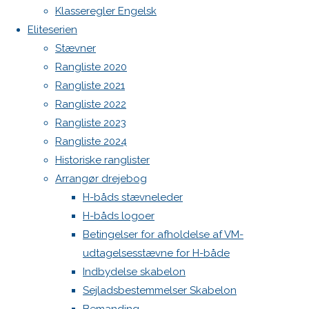
Botnia 1987 DEN 613
og
Klasseregler Engelsk
Ranglisten
Admin
Eliteserien
2024
Log ind
Stævner
Indlægsfeed
Rangliste 2020
Kommentarfeed
Previous
Rangliste 2021
WordPress.org
image
Rangliste 2022
Back
Danske H-bådssejlere
H-båd
Next
Rangliste 2023
to
ligaen
Youtube
image
Rangliste 2024
Top
©Danske H-bådssejlere
Historiske ranglister
Arrangør drejebog
Skriv
H-båds stævneleder
H-båds logoer
et
Betingelser for afholdelse af VM-
udtagelsesstævne for H-både
Indbydelse skabelon
svar
Sejladsbestemmelser Skabelon