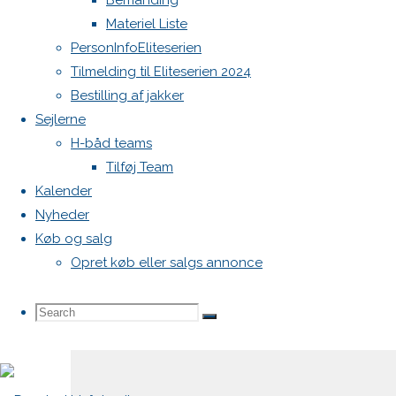
Bemanding
Materiel Liste
Din e-
PersonInfoEliteserien
mailadresse
Tilmelding til Eliteserien 2024
vil ikke
Bestilling af jakker
blive
Sejlerne
publiceret.
H-båd teams
Krævede
Tilføj Team
felter er
Kalender
markeret
Nyheder
med
*
Køb og salg
Opret køb eller salgs annonce
Comment
Search
Search
Search
for: