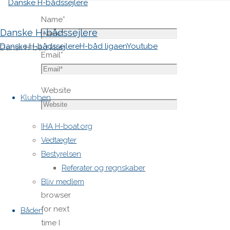
Name
*
Danske H-bådssejlere
Danske H-bådssejlere
H-båd ligaen
Youtube
Dansk H-båd klub
Email
*
Skip
Website
to
Klubben
content
Save
IHA H-boat.org
my name,
Vedtægter
email,
Bestyrelsen
and site
Referater og regnskaber
URL in my
Bliv medlem
browser
for next
Båden
time I