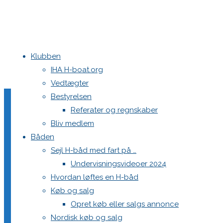
Klubben
Home
Nyheder
ELITESERIEN ER FØDT - NYT NAVN - NYT FOKUS 
IHA H-boat.org
marts 2024
Vedtægter
Bestyrelsen
ELITESERIEN ER FØDT – 
Referater og regnskaber
Bliv medlem
Båden
Sejl H-båd med fart på …
Undervisningsvideoer 2024
Hvordan løftes en H-båd
Skriv et svar
Køb og salg
Opret køb eller salgs annonce
Nordisk køb og salg