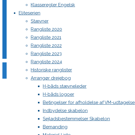
Klasseregler Engelsk
Din e-mailadresse vil ikke blive publiceret.
Krævede felter e
Eliteserien
Stævner
Rangliste 2020
Rangliste 2021
Rangliste 2022
Rangliste 2023
Comment
Rangliste 2024
Name
*
Historiske ranglister
Arrangør drejebog
Email
*
H-båds stævneleder
Website
H-båds logoer
Betingelser for afholdelse af VM-udtagels
Save my name, email, and site URL in my browser for next
Indbydelse skabelon
Sejladsbestemmelser Skabelon
Bemanding