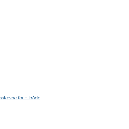
r markeret med
*
esstævne for H-både
 time I post a comment.