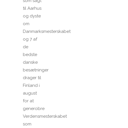
som sagt
til Aarhus
og dyste
om
Danmarksmesterskabet
og 7 af
de
bedste
danske
besætninger
drager til
Finland i
august
for at
generobre
Verdensmesterskabet
som