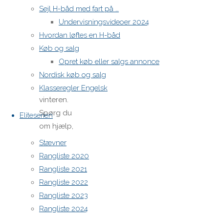
nyder
Sejl H-båd med fart på …
godt af
Undervisningsvideoer 2024
ekspertisen
Hvordan løftes en H-båd
i klassen
Køb og salg
både ved
Opret køb eller salgs annonce
stævner
Nordisk køb og salg
og om
Klasseregler Engelsk
vinteren.
Spørg du
Eliteserien
om hjælp,
får du
Stævner
hjælp.
Rangliste 2020
Som de
Rangliste 2021
bedste
Rangliste 2022
siger “jo
Rangliste 2023
bedre
Rangliste 2024
konkurrenterne