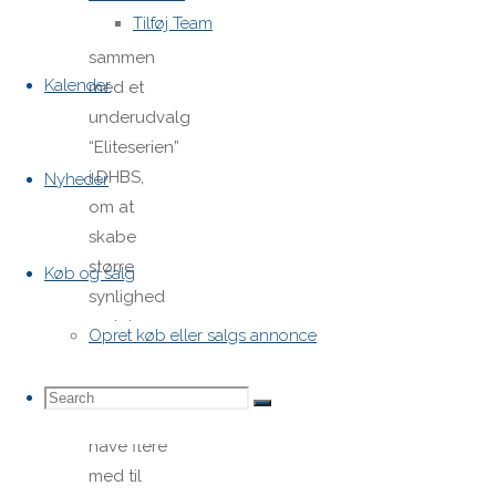
Tilføj Team
intenst
sammen
Kalender
med et
underudvalg
“Eliteserien”
i DHBS,
Nyheder
om at
skabe
større
Køb og salg
synlighed
omkring
Opret køb eller salgs annonce
klassen. Vi
vil rigtig
Search
Search
Search
gerne
have flere
med til
for: