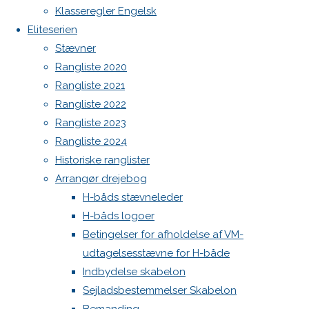
Spilerstage/Spinlock jollevest xl
Klasseregler Engelsk
North MH-6 fok i fin kapsejlads-stand sælges
H-
Eliteserien
Botnia 1987 DEN 613
Stævner
Admin
Rangliste 2020
både
Log ind
Rangliste 2021
Indlægsfeed
Rangliste 2022
Kommentarfeed
går
Rangliste 2023
WordPress.org
Rangliste 2024
Back
Danske H-bådssejlere
H-båd
Historiske ranglister
løs
to
ligaen
Youtube
Arrangør drejebog
Top
©Danske H-bådssejlere
H-båds stævneleder
om
H-båds logoer
Betingelser for afholdelse af VM-
udtagelsesstævne for H-både
3
Indbydelse skabelon
Sejladsbestemmelser Skabelon