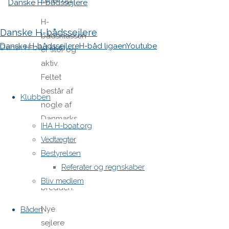
stiller op.
H-
Danske H-bådssejlere
bådsklassen
Danske H-bådssejlere
H-båd ligaen
Youtube
Dansk H-båd klub
er stor og
aktiv.
Feltet
Skip
består af
to
Klubben
nogle af
content
Danmarks
IHA H-boat.org
dygtigste
Vedtægter
sejlere og
Bestyrelsen
rummer
Referater og regnskaber
samtidig
Bliv medlem
bredden.
Nye
Båden
sejlere