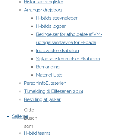
Historiske ranglister
bliver, jo
Arrangør drejebog
bedre er
H-båds stævneleder
vi nødt til
H-båds logoer
selv at
Betingelser for afholdelse af VM-
blive for
udtagelsesstævne for H-både
fortsat at
Indbydelse skabelon
vinde”.
Sejladsbestemmelser Skabelon
Bemanding
“Dette er
Materiel Liste
god
PersonInfoEliteserien
sportsmanship”
Tilmelding til Eliteserien 2024
siger
Bestilling af jakker
formand
Gitte
Sejlerne
Busch
som
H-båd teams
arbejder