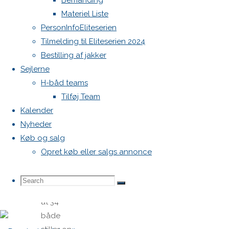
dage.
Bemanding
Materiel Liste
PersonInfoEliteserien
Tilmelding til Eliteserien 2024
2. juli 2024
Bestilling af jakker
2. juli 2024
Sejlerne
Nyheder
H-båd teams
Aarhus
Tilføj Team
Sejlklub
Kalender
som er
Nyheder
vært,
Køb og salg
melder
Opret køb eller salgs annonce
klar og
glæder
Search
Search
Search
sig over
at 34
både
for: