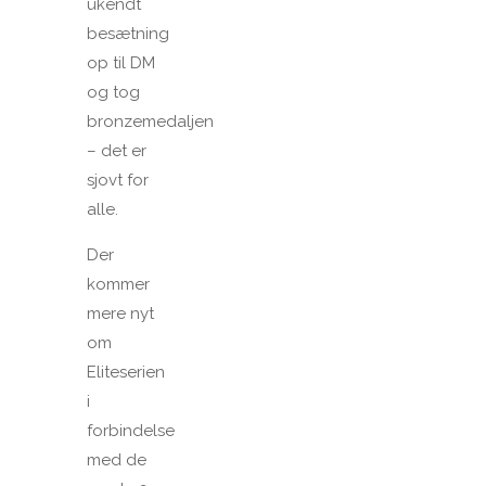
ukendt
besætning
op til DM
og tog
bronzemedaljen
– det er
sjovt for
alle.
Der
kommer
mere nyt
om
Eliteserien
i
forbindelse
med de