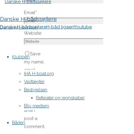
Email
*
Danske H-bådssejlere
Danske H-bådssejlere
H-båd ligaen
Youtube
Dansk H-båd klub
Website
Skip
Save
to
Klubben
my name,
content
email,
IHA H-boat.org
and site
Vedtægter
URL in my
Bestyrelsen
browser
Referater og regnskaber
for next
Bliv medlem
time I
post a
Båden
comment.