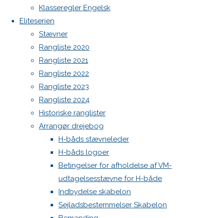
Botnia 1987 DEN 613
Klasseregler Engelsk
Admin
Eliteserien
DEN 385
Log ind
Stævner
Indlægsfeed
Rangliste 2020
Previous
Kommentarfeed
Rangliste 2021
image
WordPress.org
Rangliste 2022
Back
Danske H-bådssejlere
H-båd
Rangliste 2023
to
ligaen
Youtube
Skriv
Rangliste 2024
Top
©Danske H-bådssejlere
Historiske ranglister
Arrangør drejebog
et
H-båds stævneleder
H-båds logoer
svar
Betingelser for afholdelse af VM-
udtagelsesstævne for H-både
Indbydelse skabelon
Sejladsbestemmelser Skabelon
Din e-