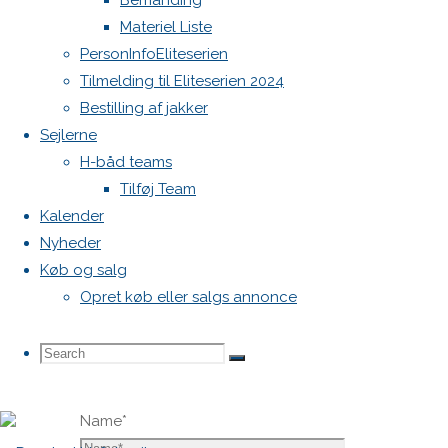
Bemanding
mailadresse
Materiel Liste
vil ikke
PersonInfoEliteserien
blive
Tilmelding til Eliteserien 2024
publiceret.
Bestilling af jakker
Krævede
Sejlerne
felter er
H-båd teams
markeret
Tilføj Team
med
*
Kalender
Nyheder
Comment
Køb og salg
Opret køb eller salgs annonce
Search
Search
Search
Name
*
for: