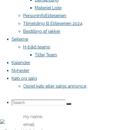
Bemanding
Materiel Liste
PersonInfoEliteserien
Tilmelding til Eliteserien 2024
Bestilling af jakker
Sejlerne
H-båd teams
Name
*
Tilføj Team
Kalender
Email
*
Nyheder
Køb og salg
Opret køb eller salgs annonce
Website
Search
Search
Search
Save
my name,
email,
for: