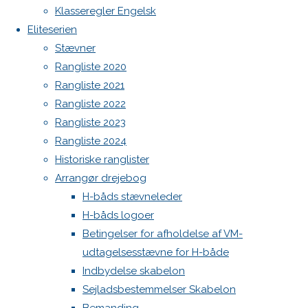
Botnia 1987 DEN 613
Klasseregler Engelsk
et
Admin
Eliteserien
Log ind
Stævner
svar
Indlægsfeed
Rangliste 2020
Kommentarfeed
Rangliste 2021
WordPress.org
Rangliste 2022
Back
Danske H-bådssejlere
H-båd
Rangliste 2023
Din e-
to
ligaen
Youtube
Rangliste 2024
mailadresse
Top
©Danske H-bådssejlere
Historiske ranglister
vil ikke
Arrangør drejebog
blive
H-båds stævneleder
publiceret.
H-båds logoer
Krævede
Betingelser for afholdelse af VM-
felter er
udtagelsesstævne for H-både
markeret
Indbydelse skabelon
med
*
Sejladsbestemmelser Skabelon
Comment