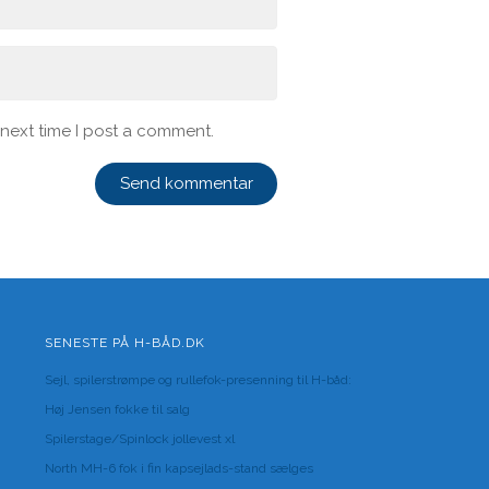
 next time I post a comment.
SENESTE PÅ H-BÅD.DK
Sejl, spilerstrømpe og rullefok-presenning til H-båd:
Høj Jensen fokke til salg
Spilerstage/Spinlock jollevest xl
North MH-6 fok i fin kapsejlads-stand sælges