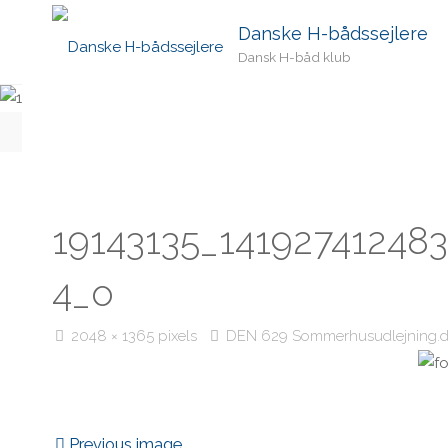
Danske H-bådssejlere
Dansk H-båd klub
Home
Teams
DEN 629 Sommerhusudlejning.dk
19143135
19143135_14192741248
4_o
Full
2048 × 1365
pixels
DEN 629 Sommerhusudlejning.
size
Previous image