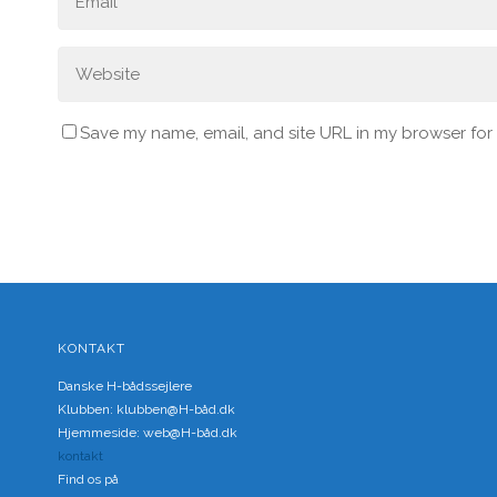
Save my name, email, and site URL in my browser for
KONTAKT
Danske H-bådssejlere
Klubben: klubben@H-båd.dk
Hjemmeside: web@H-båd.dk
kontakt
Find os på