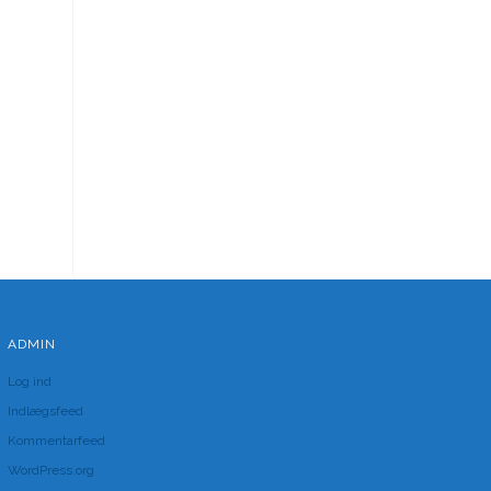
ADMIN
Log ind
Indlægsfeed
Kommentarfeed
WordPress.org