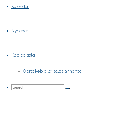
Kalender
Nyheder
Køb og salg
Opret køb eller salgs annonce
Search
Search
Search
for: