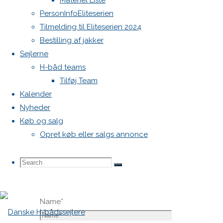
Materiel Liste
vil ikke
PersonInfoEliteserien
blive
Tilmelding til Eliteserien 2024
publiceret.
Bestilling af jakker
Krævede
Sejlerne
felter er
H-båd teams
markeret
Tilføj Team
med
*
Kalender
Nyheder
Comment
Køb og salg
Opret køb eller salgs annonce
Search
Search
Search
Name
*
for: