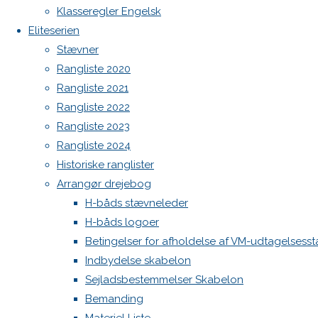
North MH-6 fok i fin kapsejlads-stand sælges
Klasseregler Engelsk
Previous
Admin
Eliteserien
image
Log ind
Stævner
Next
Indlægsfeed
Rangliste 2020
Kommentarfeed
image
Rangliste 2021
WordPress.org
Rangliste 2022
Back
Danske H-bådssejlere
H-båd
Rangliste 2023
Skriv
to
ligaen
Youtube
Rangliste 2024
Top
©Danske H-bådssejlere
Historiske ranglister
et
Arrangør drejebog
H-båds stævneleder
H-båds logoer
svar
Betingelser for afholdelse af VM-udtagelsess
Indbydelse skabelon
Sejladsbestemmelser Skabelon
Din e-
Bemanding
mailadresse