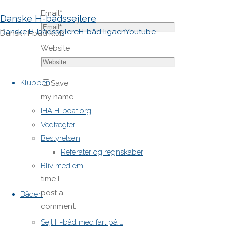
Email
*
Danske H-bådssejlere
Danske H-bådssejlere
H-båd ligaen
Youtube
Dansk H-båd klub
Website
Skip
to
Klubben
Save
content
my name,
email,
IHA H-boat.org
and site
Vedtægter
URL in my
Bestyrelsen
browser
Referater og regnskaber
for next
Bliv medlem
time I
post a
Båden
comment.
Sejl H-båd med fart på …