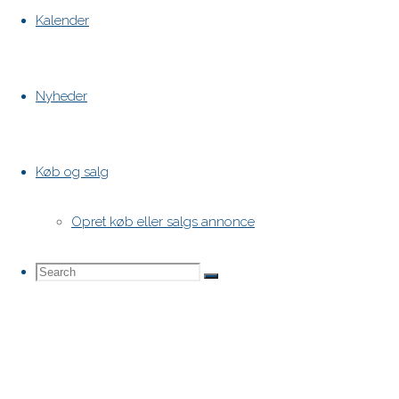
Kalender
Nyheder
Køb og salg
Opret køb eller salgs annonce
Search
Search
Search
for: