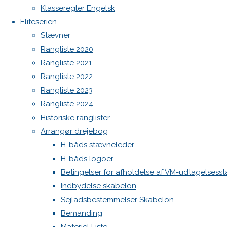
Botnia 1987 DEN 613
Klasseregler Engelsk
Previous
Eliteserien
Admin
image
Stævner
Log ind
Next
Rangliste 2020
Indlægsfeed
image
Kommentarfeed
Rangliste 2021
WordPress.org
Rangliste 2022
Back
Danske H-bådssejlere
H-båd
Rangliste 2023
Skriv
to
ligaen
Youtube
Rangliste 2024
Top
©Danske H-bådssejlere
Historiske ranglister
et
Arrangør drejebog
H-båds stævneleder
H-båds logoer
svar
Betingelser for afholdelse af VM-udtagelsess
Indbydelse skabelon
Sejladsbestemmelser Skabelon
Din e-
Bemanding
mailadresse