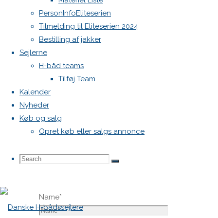
Materiel Liste
vil ikke
PersonInfoEliteserien
blive
Tilmelding til Eliteserien 2024
publiceret.
Bestilling af jakker
Krævede
Sejlerne
felter er
H-båd teams
markeret
Tilføj Team
med
*
Kalender
Nyheder
Comment
Køb og salg
Opret køb eller salgs annonce
Search
Search
Search
Name
*
for: