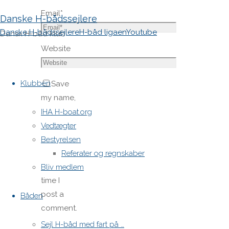
Email
*
Danske H-bådssejlere
Danske H-bådssejlere
H-båd ligaen
Youtube
Dansk H-båd klub
Website
Skip
to
Klubben
Save
content
my name,
email,
IHA H-boat.org
and site
Vedtægter
URL in my
Bestyrelsen
browser
Referater og regnskaber
for next
Bliv medlem
time I
post a
Båden
comment.
Sejl H-båd med fart på …