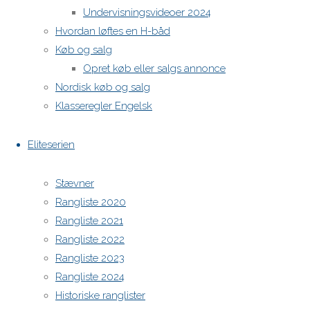
Undervisningsvideoer 2024
Hvordan løftes en H-båd
H-båds kalenderen i Europa
Køb og salg
https://h-boot.org/termine
Opret køb eller salgs annonce
Nordisk køb og salg
Powered by
Anima
&
WordPress.
Klasseregler Engelsk
Eliteserien
Stævner
Rangliste 2020
Rangliste 2021
Rangliste 2022
Rangliste 2023
Rangliste 2024
Historiske ranglister