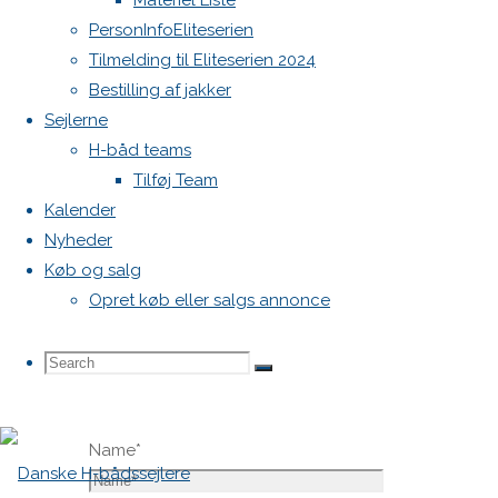
Materiel Liste
vil ikke
PersonInfoEliteserien
blive
Tilmelding til Eliteserien 2024
publiceret.
Bestilling af jakker
Krævede
Sejlerne
felter er
H-båd teams
markeret
Tilføj Team
med
*
Kalender
Nyheder
Comment
Køb og salg
Opret køb eller salgs annonce
Search
Search
Search
Name
*
for: