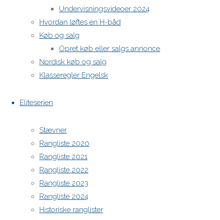
Undervisningsvideoer 2024
Hvordan løftes en H-båd
H-båds kalenderen i Europa
Køb og salg
https://h-boot.org/termine
Opret køb eller salgs annonce
Nordisk køb og salg
Powered by
Anima
&
WordPress.
Klasseregler Engelsk
Eliteserien
Stævner
Rangliste 2020
Rangliste 2021
Rangliste 2022
Rangliste 2023
Rangliste 2024
Historiske ranglister