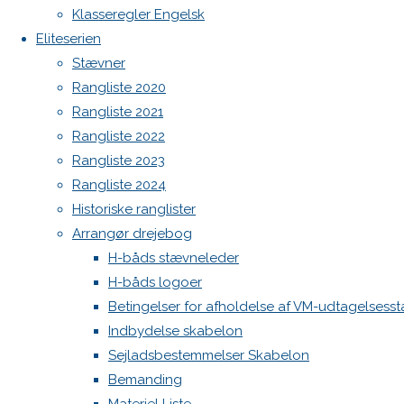
Botnia 1987 DEN 613
Klasseregler Engelsk
Previous
Admin
Eliteserien
image
Log ind
Stævner
Next
Indlægsfeed
Rangliste 2020
Kommentarfeed
image
Rangliste 2021
WordPress.org
Rangliste 2022
Back
Danske H-bådssejlere
H-båd
Rangliste 2023
Skriv
to
ligaen
Youtube
Rangliste 2024
Top
©Danske H-bådssejlere
Historiske ranglister
et
Arrangør drejebog
H-båds stævneleder
H-båds logoer
svar
Betingelser for afholdelse af VM-udtagelsess
Indbydelse skabelon
Sejladsbestemmelser Skabelon
Din e-
Bemanding
mailadresse