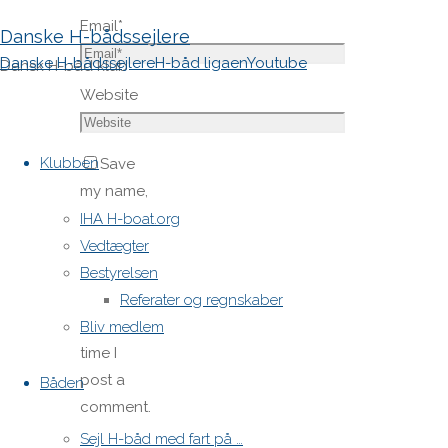
Email
*
Danske H-bådssejlere
Danske H-bådssejlere
H-båd ligaen
Youtube
Dansk H-båd klub
Website
Skip
to
Klubben
Save
content
my name,
email,
IHA H-boat.org
and site
Vedtægter
URL in my
Bestyrelsen
browser
Referater og regnskaber
for next
Bliv medlem
time I
post a
Båden
comment.
Sejl H-båd med fart på …