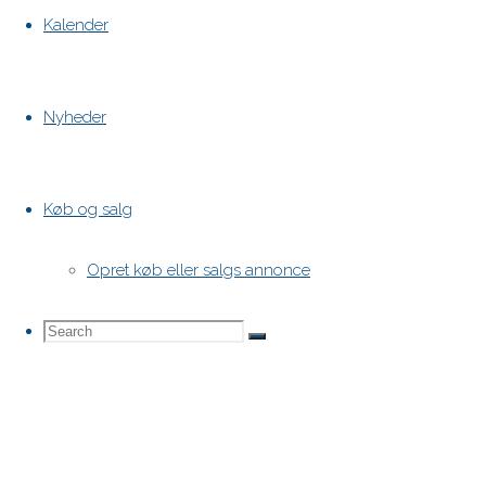
Kalender
Nyheder
Køb og salg
Opret køb eller salgs annonce
Search
Search
Search
for: