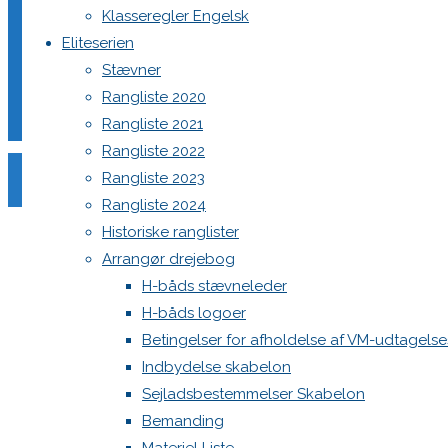
Klasseregler Engelsk
Eliteserien
Din e-mailadresse vil ikke blive publiceret.
Krævede felter e
Stævner
Rangliste 2020
Rangliste 2021
Rangliste 2022
Rangliste 2023
Rangliste 2024
Comment
Historiske ranglister
Name
*
Arrangør drejebog
H-båds stævneleder
Email
*
H-båds logoer
Website
Betingelser for afholdelse af VM-udtagels
Indbydelse skabelon
Save my name, email, and site URL in my browser for next
Sejladsbestemmelser Skabelon
Bemanding