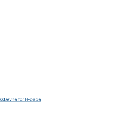
r markeret med
*
esstævne for H-både
 time I post a comment.