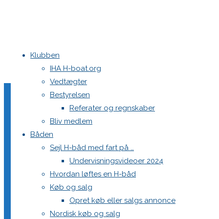
Klubben
Home
Teams
DEN 569 Casino Munkebjerg/Trolden Bryghus
8626
IHA H-boat.org
Vedtægter
86263533_66633948746
Bestyrelsen
Referater og regnskaber
Bliv medlem
Båden
Full
1920 × 2560
pixels
DEN 569 Casino Munkebjerg/Trolden Bry
Sejl H-båd med fart på …
size
Undervisningsvideoer 2024
Previous image
Hvordan løftes en H-båd
Køb og salg
Skriv et svar
Opret køb eller salgs annonce
Nordisk køb og salg