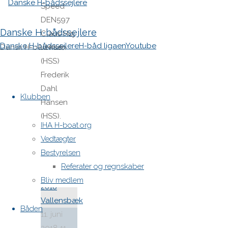
Speed
DEN597
Danske H-bådssejlere
Claus Høj
Danske H-bådssejlere
H-båd ligaen
Youtube
Dansk H-båd klub
Jensen
(HSS)
Frederik
Skip
Dahl
to
Klubben
Hansen
content
(HSS),
IHA H-boat.org
Rasmus …
Vedtægter
"DM
Læs mere
Bestyrelsen
2018
Referater og regnskaber
Resultater"
Bliv medlem
Båden
11. juni