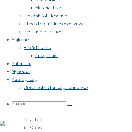
Bemanding
2018 i H-
Materiel Liste
Båd
PersonInfoEliteserien
Bogense
Tilmelding til Eliteserien 2024
Sejlklub
Bestilling af jakker
Resultater
Sejlerne
på
H-båd teams
PDF dm2018_resultater
Tilføj Team
Rank
Kalender
Bådnavn
Nyheder
Sejlnr
Køb og salg
HelmName
Opret køb eller salgs annonce
Crew
Names 1 2
Search
Search
3 4 5 6 7 8
Search
9 10 11
Total Nett
1st Good
for: