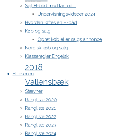
2018
11.
Sejl H-båd med fart på …
juni 2018
Undervisningsvideoer 2024
Nyheder
/
Hvordan løftes en H-båd
Resultater
Køb og salg
/
Stævner
Opret køb eller salgs annonce
Nordisk køb og salg
Resultatliste
Klasseregler Engelsk
2018
Eliteserien
Vallensbæk
Stævner
Rangliste 2020
Point
Rangliste 2021
system
Rangliste 2022
: Low
Rangliste 2023
Point
Rangliste 2024
Måleregel