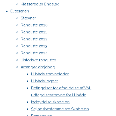
Botnia 1987 DEN 613
Klasseregler Engelsk
Nyheder
/
Eliteserien
Admin
Resultater
Stævner
/
Stævner
Log ind
Rangliste 2020
Indlægsfeed
Kommentarfeed
Rangliste 2021
DM
WordPress.org
Rangliste 2022
2018
Back
Danske H-bådssejlere
H-båd
Rangliste 2023
to
ligaen
Youtube
Rangliste 2024
Resultater
Top
©Danske H-bådssejlere
Historiske ranglister
Arrangør drejebog
H-båds stævneleder
foto: Ole
H-båds logoer
Thrane,
Betingelser for afholdelse af VM-
Bogense
udtagelsesstævne for H-både
Sejlklub.
Indbydelse skabelon
Danmarks
Sejladsbestemmelser Skabelon
mesterskabet