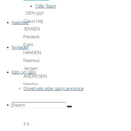
R5 R6 1
Tilføj Team
DEN 597
Claus Høj
Kalender
JENSEN
Frederik
Dahl
Nyheder
HANSEN
Rasmus
Jørgen
Køb og salg
ANDRESEN
Herslev
Opret køb eller salgs annonce
Strand
Sejlklub
Search
Search
11.0 8.0
Search
2.0 1.0 1.0
2.0 …
for: