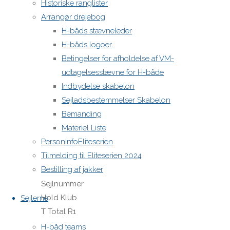
Historiske ranglister
(handicap)
Arrangør drejebog
: One
H-båds stævneleder
Design
H-båds logoer
Fratrækker(e)
Betingelser for afholdelse af VM-
efter
udtagelsesstævne for H-både
sejlads : 5;
Indbydelse skabelon
Overall
Sejladsbestemmelser Skabelon
results
Bemanding
Udgivet
Materiel Liste
: 10-06-
PersonInfoEliteserien
2018
Tilmelding til Eliteserien 2024
18:34:49
Bestilling af jakker
Nr.
Sejlnummer
Hold Klub
Sejlerne
T Total R1
R2 R3 R4
H-båd teams