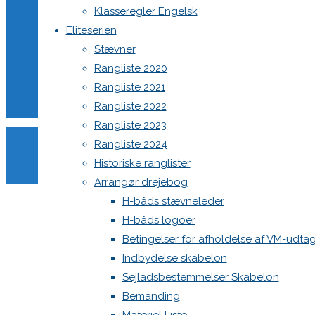
size
1365
North MH-6 fok i fin kapsejlads-stand sælges
Klasseregler Engelsk
Botnia 1987 DEN 613
pixels
Fin
Eliteserien
fin over
Admin
Stævner
skrift
Log ind
Rangliste 2020
Indlægsfeed
Rangliste 2021
Kommentarfeed
Rangliste 2022
WordPress.org
Rangliste 2023
Skriv
Back
Danske H-bådssejlere
H-båd
Rangliste 2024
to
ligaen
Youtube
Historiske ranglister
Top
©Danske H-bådssejlere
et
Arrangør drejebog
H-båds stævneleder
H-båds logoer
svar
Betingelser for afholdelse af VM-udt
Indbydelse skabelon
Sejladsbestemmelser Skabelon
Din e-
Bemanding
mailadresse