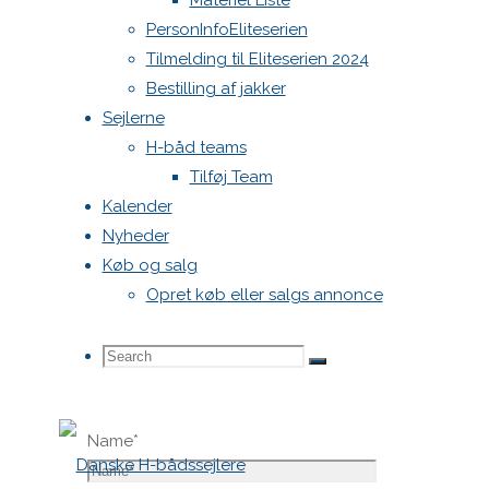
Materiel Liste
vil ikke
PersonInfoEliteserien
blive
Tilmelding til Eliteserien 2024
publiceret.
Bestilling af jakker
Krævede
Sejlerne
felter er
H-båd teams
markeret
Tilføj Team
med
*
Kalender
Nyheder
Comment
Køb og salg
Opret køb eller salgs annonce
Search
Search
Search
Name
*
for: