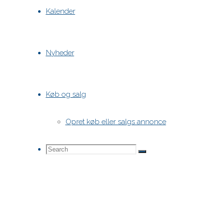
Kalender
Nyheder
Køb og salg
Opret køb eller salgs annonce
Search
Search
Search
for: