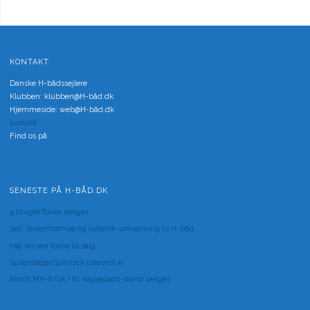
KONTAKT
Danske H-bådssejlere
Klubben: klubben@H-båd.dk
Hjemmeside: web@H-båd.dk
kontakt
Find os på
SENESTE PÅ H-BÅD.DK
4 brugte fokke sælges
Sejl, spilerstrømpe og rullefok-presenning til H-båd:
Høj Jensen fokke til salg
Spilerstage/Spinlock jollevest xl
North MH-6 fok i fin kapsejlads-stand sælges