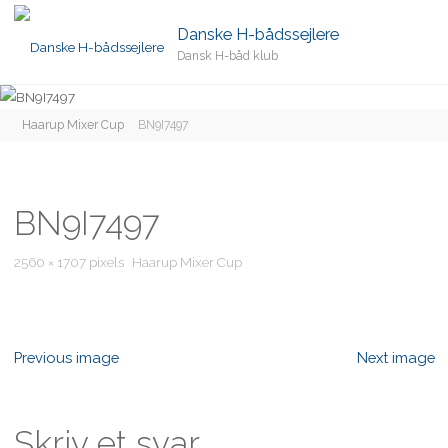
Danske H-bådssejlere
Dansk H-båd klub
Home
Haarup Mixer Cup
BN9I7497
BN9I7497
Full
2560 × 1707
pixels
Haarup Mixer Cup
size
Previous image
Next image
Skriv et svar