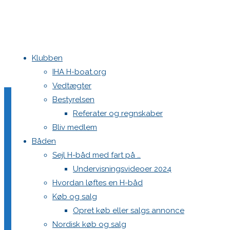
Klubben
Home
Haarup Mixer Cup
BN9I7414
IHA H-boat.org
Vedtægter
BN9I7414
Bestyrelsen
Referater og regnskaber
Bliv medlem
Båden
Full
2560 × 1707
pixels
Haarup Mixer Cup
Sejl H-båd med fart på …
size
Undervisningsvideoer 2024
Previous image
Hvordan løftes en H-båd
Next image
Køb og salg
Opret køb eller salgs annonce
Skriv et svar
Nordisk køb og salg