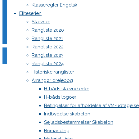
Klasseregler Engelsk
Eliteserien
Stævner
Din e-mailadresse vil ikke blive publiceret.
Krævede felter e
Rangliste 2020
Rangliste 2021
Rangliste 2022
Rangliste 2023
Rangliste 2024
Historiske ranglister
Comment
Arrangør drejebog
Name
*
H-båds stævneleder
H-båds logoer
Email
*
Betingelser for afholdelse af VM-udtagels
Website
Indbydelse skabelon
Sejladsbestemmelser Skabelon
Save my name, email, and site URL in my browser for next
Bemanding