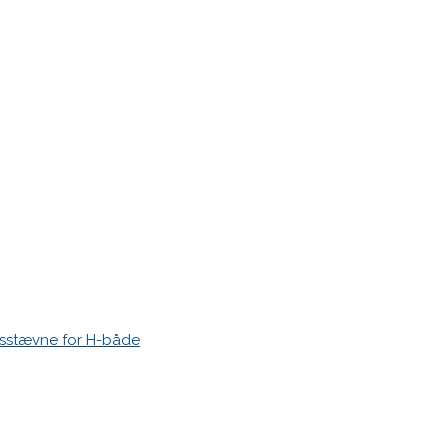
r markeret med
*
esstævne for H-både
 time I post a comment.