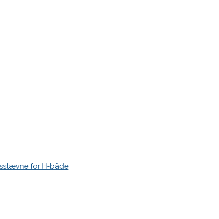
r markeret med
*
esstævne for H-både
 time I post a comment.