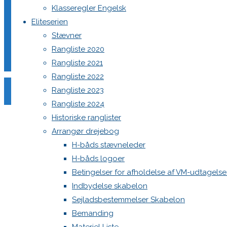
Klasseregler Engelsk
Eliteserien
Stævner
Din e-mailadresse vil ikke blive publiceret.
Krævede felter e
Rangliste 2020
Rangliste 2021
Rangliste 2022
Rangliste 2023
Rangliste 2024
Historiske ranglister
Comment
Arrangør drejebog
Name
*
H-båds stævneleder
H-båds logoer
Email
*
Betingelser for afholdelse af VM-udtagels
Website
Indbydelse skabelon
Sejladsbestemmelser Skabelon
Save my name, email, and site URL in my browser for next
Bemanding