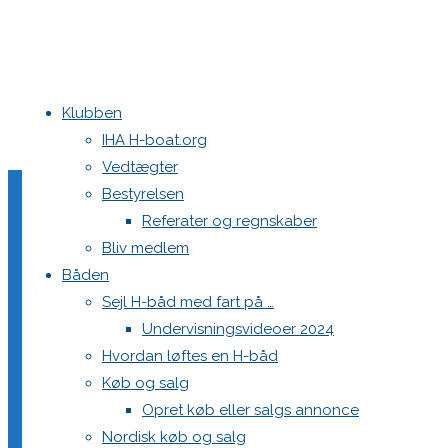
Klubben
Home
Haarup Mixer Cup
BN9I6681
IHA H-boat.org
Vedtægter
BN9I6681
Bestyrelsen
Referater og regnskaber
Bliv medlem
Båden
Full
2560 × 1707
pixels
Haarup Mixer Cup
Sejl H-båd med fart på …
size
Undervisningsvideoer 2024
Previous image
Hvordan løftes en H-båd
Next image
Køb og salg
Opret køb eller salgs annonce
Skriv et svar
Nordisk køb og salg