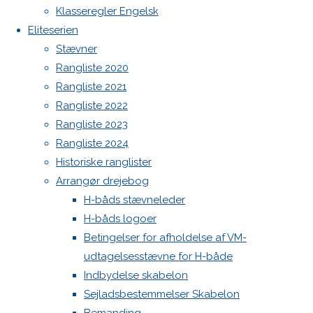
Botnia 1987 DEN 613
image
Klasseregler Engelsk
Next
Admin
Eliteserien
image
Log ind
Stævner
Indlægsfeed
Rangliste 2020
Kommentarfeed
Rangliste 2021
WordPress.org
Skriv
Rangliste 2022
Back
Danske H-bådssejlere
H-båd
Rangliste 2023
to
ligaen
Youtube
et
Rangliste 2024
Top
©Danske H-bådssejlere
Historiske ranglister
Arrangør drejebog
svar
H-båds stævneleder
H-båds logoer
Betingelser for afholdelse af VM-
Din e-
udtagelsesstævne for H-både
mailadresse
Indbydelse skabelon
vil ikke
Sejladsbestemmelser Skabelon
blive