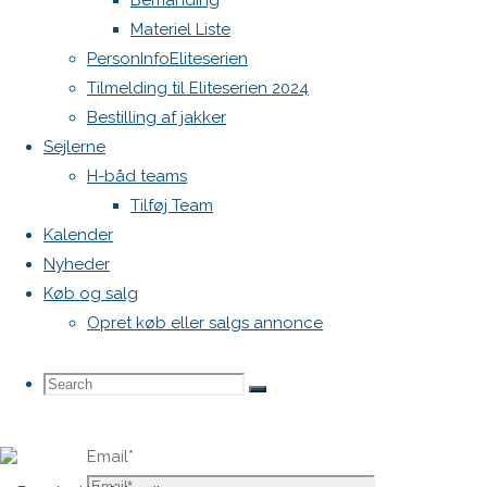
Bemanding
publiceret.
Materiel Liste
Krævede
PersonInfoEliteserien
felter er
Tilmelding til Eliteserien 2024
markeret
Bestilling af jakker
med
*
Sejlerne
H-båd teams
Comment
Tilføj Team
Kalender
Nyheder
Køb og salg
Opret køb eller salgs annonce
Name
*
Search
Search
Search
Email
*
for: