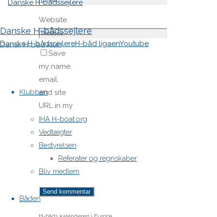
Website
Danske H-bådssejlere
Danske H-bådssejlere
H-båd ligaen
Youtube
Dansk H-båd klub
Save
my name,
Skip
email,
to
Klubben
and site
content
URL in my
browser
IHA H-boat.org
for next
Vedtægter
time I
Bestyrelsen
post a
Referater og regnskaber
comment.
Bliv medlem
Båden
H-båds kalenderen i Europa