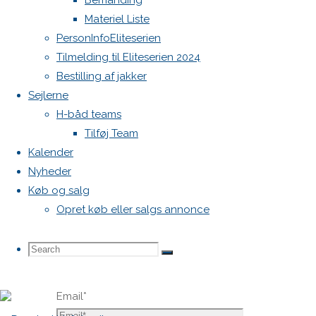
Bemanding
publiceret.
Materiel Liste
Krævede
PersonInfoEliteserien
felter er
Tilmelding til Eliteserien 2024
markeret
Bestilling af jakker
med
*
Sejlerne
H-båd teams
Comment
Tilføj Team
Kalender
Nyheder
Køb og salg
Opret køb eller salgs annonce
Name
*
Search
Search
Search
Email
*
for: