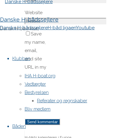
Website
Danske H-bådssejlere
Danske H-bådssejlere
H-båd ligaen
Youtube
Dansk H-båd klub
Save
my name,
Skip
email,
to
Klubben
and site
content
URL in my
browser
IHA H-boat.org
for next
Vedtægter
time I
Bestyrelsen
post a
Referater og regnskaber
comment.
Bliv medlem
Båden
H-båds kalenderen i Europa