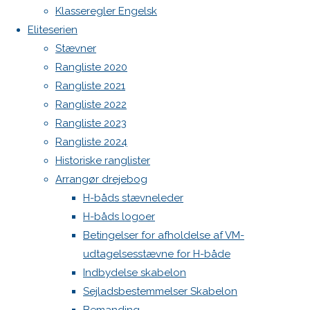
Botnia 1987 DEN 613
image
Klasseregler Engelsk
Next
Admin
Eliteserien
image
Log ind
Stævner
Indlægsfeed
Rangliste 2020
Kommentarfeed
Rangliste 2021
WordPress.org
Skriv
Rangliste 2022
Back
Danske H-bådssejlere
H-båd
Rangliste 2023
to
ligaen
Youtube
et
Rangliste 2024
Top
©Danske H-bådssejlere
Historiske ranglister
Arrangør drejebog
svar
H-båds stævneleder
H-båds logoer
Betingelser for afholdelse af VM-
Din e-
udtagelsesstævne for H-både
mailadresse
Indbydelse skabelon
vil ikke
Sejladsbestemmelser Skabelon
blive