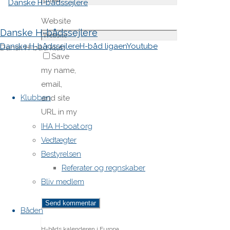
Website
Danske H-bådssejlere
Danske H-bådssejlere
H-båd ligaen
Youtube
Dansk H-båd klub
Save
my name,
Skip
email,
to
Klubben
and site
content
URL in my
browser
IHA H-boat.org
for next
Vedtægter
time I
Bestyrelsen
post a
Referater og regnskaber
comment.
Bliv medlem
Båden
H-båds kalenderen i Europa