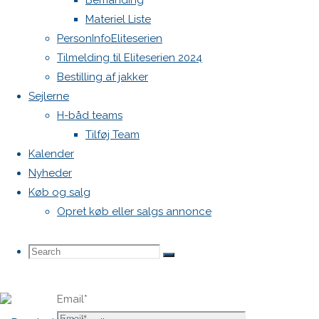
Bemanding
publiceret.
Materiel Liste
Krævede
PersonInfoEliteserien
felter er
Tilmelding til Eliteserien 2024
markeret
Bestilling af jakker
med
*
Sejlerne
H-båd teams
Comment
Tilføj Team
Kalender
Nyheder
Køb og salg
Opret køb eller salgs annonce
Name
*
Search
Search
Search
Email
*
for: