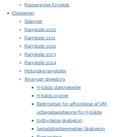
Botnia 1987 DEN 613
image
Klasseregler Engelsk
Next
Admin
Eliteserien
image
Log ind
Stævner
Indlægsfeed
Rangliste 2020
Kommentarfeed
Rangliste 2021
WordPress.org
Skriv
Rangliste 2022
Back
Danske H-bådssejlere
H-båd
Rangliste 2023
to
ligaen
Youtube
et
Rangliste 2024
Top
©Danske H-bådssejlere
Historiske ranglister
Arrangør drejebog
svar
H-båds stævneleder
H-båds logoer
Betingelser for afholdelse af VM-
Din e-
udtagelsesstævne for H-både
mailadresse
Indbydelse skabelon
vil ikke
Sejladsbestemmelser Skabelon
blive