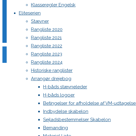
Klasseregler Engelsk
Eliteserien
Stævner
Din e-mailadresse vil ikke blive publiceret.
Krævede felter e
Rangliste 2020
Rangliste 2021
Rangliste 2022
Rangliste 2023
Rangliste 2024
Historiske ranglister
Comment
Arrangør drejebog
Name
*
H-båds stævneleder
H-båds logoer
Email
*
Betingelser for afholdelse af VM-udtagels
Website
Indbydelse skabelon
Sejladsbestemmelser Skabelon
Save my name, email, and site URL in my browser for next
Bemanding