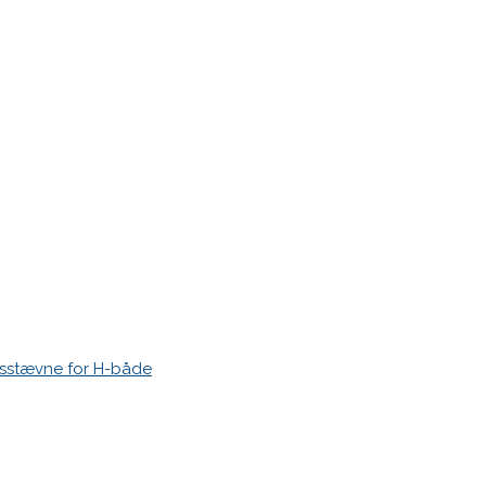
r markeret med
*
esstævne for H-både
 time I post a comment.