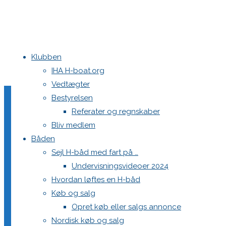
Klubben
Home
Aarhus Festugecup 2019
LIND1291
IHA H-boat.org
Vedtægter
LIND1291
Bestyrelsen
Referater og regnskaber
Bliv medlem
Båden
Full
1200 × 800
pixels
Aarhus Festugecup 2019
Sejl H-båd med fart på …
size
Undervisningsvideoer 2024
Previous image
Hvordan løftes en H-båd
Next image
Køb og salg
Opret køb eller salgs annonce
Skriv et svar
Nordisk køb og salg