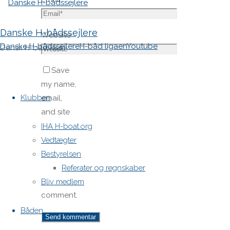
Danske H-bådssejlere
Website
Danske H-bådssejlere
H-båd ligaen
Youtube
Dansk H-båd klub
Save
Skip
my name,
to
Klubben
email,
content
and site
URL in my
IHA H-boat.org
browser
Vedtægter
for next
Bestyrelsen
time I
Referater og regnskaber
post a
Bliv medlem
comment.
Båden