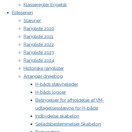
Botnia 1987 DEN 613
Previous
Klasseregler Engelsk
image
Admin
Eliteserien
Next
Log ind
Stævner
image
Indlægsfeed
Rangliste 2020
Kommentarfeed
Rangliste 2021
WordPress.org
Rangliste 2022
Skriv
Back
Danske H-bådssejlere
H-båd
Rangliste 2023
to
ligaen
Youtube
Rangliste 2024
Top
©Danske H-bådssejlere
et
Historiske ranglister
Arrangør drejebog
H-båds stævneleder
svar
H-båds logoer
Betingelser for afholdelse af VM-
udtagelsesstævne for H-både
Din e-
Indbydelse skabelon
mailadresse
Sejladsbestemmelser Skabelon
vil ikke