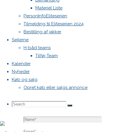
Bemanding
blive
Materiel Liste
publiceret.
PersonInfoEliteserien
Krævede
Tilmelding til Eliteserien 2024
felter er
Bestilling af jakker
markeret
Sejlerne
med
*
H-båd teams
Tilføj Team
Comment
Kalender
Nyheder
Køb og salg
Opret køb eller salgs annonce
Search
Search
Search
Name
*
for:
Email
*