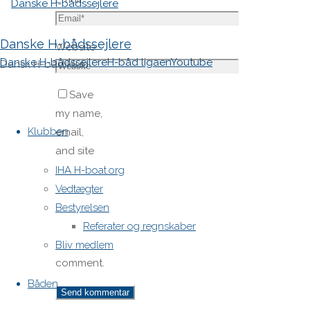
Danske H-bådssejlere
Website
Danske H-bådssejlere
H-båd ligaen
Youtube
Dansk H-båd klub
Save
Skip
my name,
to
Klubben
email,
content
and site
URL in my
IHA H-boat.org
browser
Vedtægter
for next
Bestyrelsen
time I
Referater og regnskaber
post a
Bliv medlem
comment.
Båden