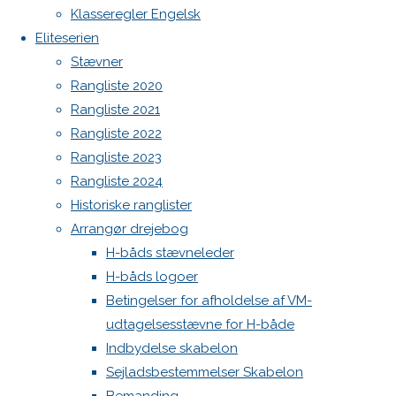
Previous
Botnia 1987 DEN 613
Klasseregler Engelsk
image
Eliteserien
Admin
Next
Stævner
Log ind
image
Rangliste 2020
Indlægsfeed
Kommentarfeed
Rangliste 2021
WordPress.org
Rangliste 2022
Skriv
Back
Danske H-bådssejlere
H-båd
Rangliste 2023
to
ligaen
Youtube
Rangliste 2024
et
Top
©Danske H-bådssejlere
Historiske ranglister
Arrangør drejebog
H-båds stævneleder
svar
H-båds logoer
Betingelser for afholdelse af VM-
udtagelsesstævne for H-både
Din e-
Indbydelse skabelon
mailadresse
Sejladsbestemmelser Skabelon
vil ikke