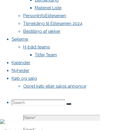
Bemanding
blive
Materiel Liste
publiceret.
PersonInfoEliteserien
Krævede
Tilmelding til Eliteserien 2024
felter er
Bestilling af jakker
markeret
Sejlerne
med
*
H-båd teams
Tilføj Team
Comment
Kalender
Nyheder
Køb og salg
Opret køb eller salgs annonce
Search
Search
Search
Name
*
for:
Email
*