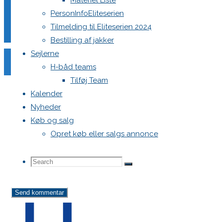
Materiel Liste
PersonInfoEliteserien
Din e-mailadresse vil ikke blive publiceret.
Krævede felter e
Tilmelding til Eliteserien 2024
Bestilling af jakker
Sejlerne
H-båd teams
Tilføj Team
Comment
Kalender
Nyheder
Name
*
Køb og salg
Email
*
Opret køb eller salgs annonce
Website
Search
Search
Search
Save my name, email, and site URL in my browser for next
for: