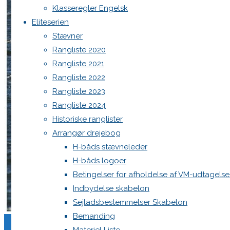
Klasseregler Engelsk
Eliteserien
Home
Aarhus Festugecup 2019
Stævner
LIND0897
Rangliste 2020
Rangliste 2021
LIND0897
Rangliste 2022
Rangliste 2023
Rangliste 2024
Full
1200 × 800
pixels
Aarhus Festugecup 2019
Historiske ranglister
size
Arrangør drejebog
Previous image
H-båds stævneleder
Next image
H-båds logoer
Betingelser for afholdelse af VM-udtagels
Indbydelse skabelon
Skriv et svar
Sejladsbestemmelser Skabelon
Bemanding