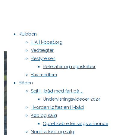
Klubben
IHA H-boat.org
Vedtægter
Bestyrelsen
Referater og regnskaber
Bliv medlem
Båden
Sejl H-båd med fart på …
Undervisningsvideoer 2024
Hvordan løftes en H-båd
Køb og salg
Opret køb eller salgs annonce
Nordisk køb og salg