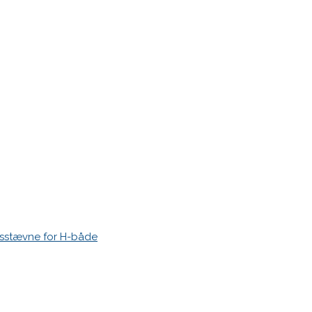
r markeret med
*
esstævne for H-både
 time I post a comment.