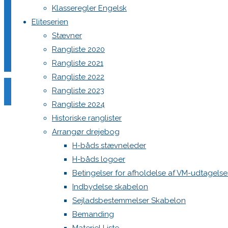
Klasseregler Engelsk
Eliteserien
Stævner
Din e-mailadresse vil ikke blive publiceret.
Krævede felter e
Rangliste 2020
Rangliste 2021
Rangliste 2022
Rangliste 2023
Rangliste 2024
Historiske ranglister
Comment
Arrangør drejebog
Name
*
H-båds stævneleder
H-båds logoer
Email
*
Betingelser for afholdelse af VM-udtagels
Website
Indbydelse skabelon
Sejladsbestemmelser Skabelon
Save my name, email, and site URL in my browser for next
Bemanding