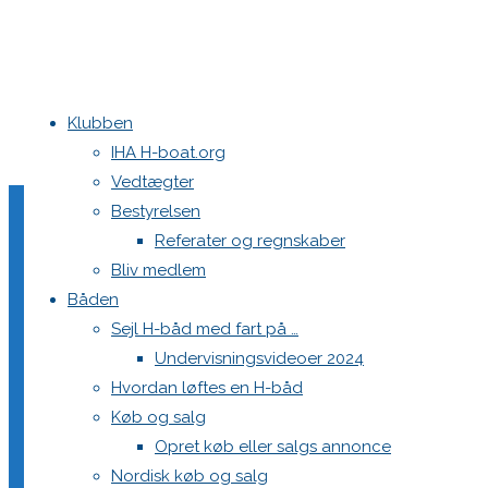
Klubben
Home
Aarhus Festugecup 2019
LIND0792
IHA H-boat.org
Vedtægter
LIND0792
Bestyrelsen
Referater og regnskaber
Bliv medlem
Båden
Full
1200 × 800
pixels
Aarhus Festugecup 2019
Sejl H-båd med fart på …
size
Undervisningsvideoer 2024
Previous image
Hvordan løftes en H-båd
Next image
Køb og salg
Opret køb eller salgs annonce
Skriv et svar
Nordisk køb og salg