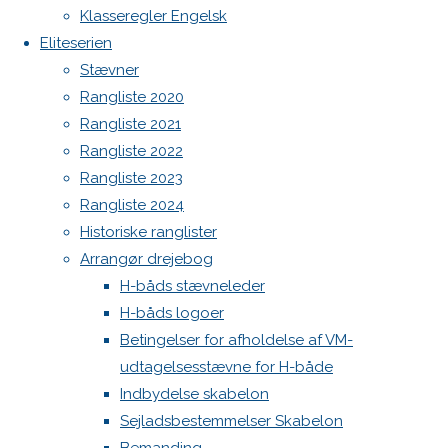
Botnia 1987 DEN 613
Previous
Klasseregler Engelsk
image
Admin
Eliteserien
Next
Log ind
Stævner
image
Indlægsfeed
Rangliste 2020
Kommentarfeed
Rangliste 2021
WordPress.org
Rangliste 2022
Skriv
Back
Danske H-bådssejlere
H-båd
Rangliste 2023
to
ligaen
Youtube
Rangliste 2024
Top
©Danske H-bådssejlere
et
Historiske ranglister
Arrangør drejebog
H-båds stævneleder
svar
H-båds logoer
Betingelser for afholdelse af VM-
udtagelsesstævne for H-både
Din e-
Indbydelse skabelon
mailadresse
Sejladsbestemmelser Skabelon
vil ikke