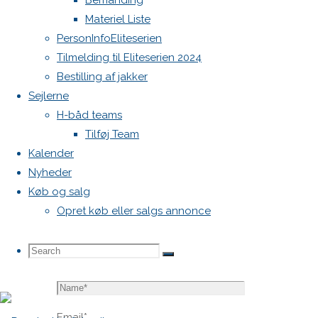
Bemanding
blive
Materiel Liste
publiceret.
PersonInfoEliteserien
Krævede
Tilmelding til Eliteserien 2024
felter er
Bestilling af jakker
markeret
Sejlerne
med
*
H-båd teams
Tilføj Team
Comment
Kalender
Nyheder
Køb og salg
Opret køb eller salgs annonce
Search
Search
Search
Name
*
for:
Email
*