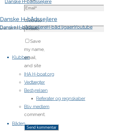
Danske H-bådssejlere
Website
Danske H-bådssejlere
H-båd ligaen
Youtube
Dansk H-båd klub
Save
Skip
my name,
to
Klubben
email,
content
and site
URL in my
IHA H-boat.org
browser
Vedtægter
for next
Bestyrelsen
time I
Referater og regnskaber
post a
Bliv medlem
comment.
Båden