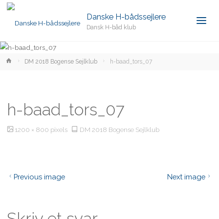
Danske H-bådssejlere
Dansk H-båd klub
Home
DM 2018 Bogense Sejlklub
h-baad_tors_07
h-baad_tors_07
Full
1200 × 800
pixels
DM 2018 Bogense Sejlklub
size
Previous image
Next image
Skriv et svar