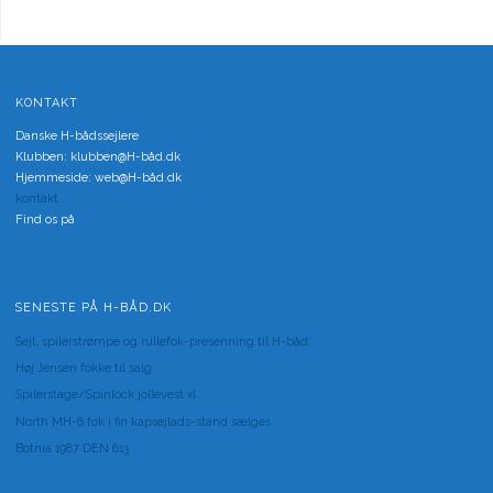
KONTAKT
Danske H-bådssejlere
Klubben: klubben@H-båd.dk
Hjemmeside: web@H-båd.dk
kontakt
Find os på
SENESTE PÅ H-BÅD.DK
Sejl, spilerstrømpe og rullefok-presenning til H-båd:
Høj Jensen fokke til salg
Spilerstage/Spinlock jollevest xl
North MH-6 fok i fin kapsejlads-stand sælges
Botnia 1987 DEN 613