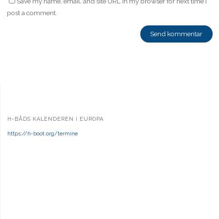
Save my name, email, and site URL in my browser for next time I
post a comment.
H-BÅDS KALENDEREN I EUROPA
https://h-boot.org/termine