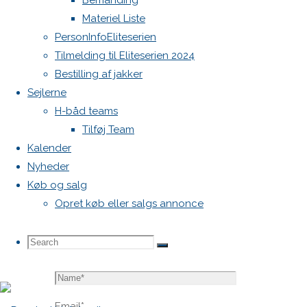
Bemanding
blive
Materiel Liste
publiceret.
PersonInfoEliteserien
Krævede
Tilmelding til Eliteserien 2024
felter er
Bestilling af jakker
markeret
Sejlerne
med
*
H-båd teams
Tilføj Team
Comment
Kalender
Nyheder
Køb og salg
Opret køb eller salgs annonce
Search
Search
Search
Name
*
for:
Email
*