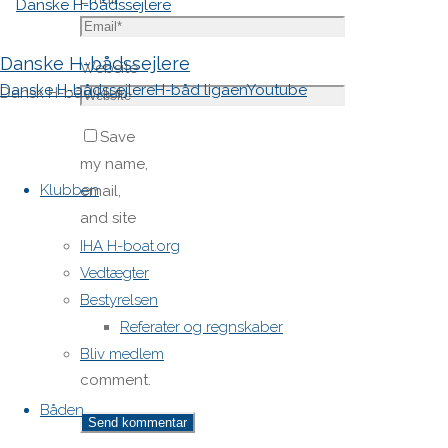
Danske H-bådssejlere
Website
Danske H-bådssejlere
H-båd ligaen
Youtube
Dansk H-båd klub
Save
Skip
my name,
to
Klubben
email,
content
and site
URL in my
IHA H-boat.org
browser
Vedtægter
for next
Bestyrelsen
time I
Referater og regnskaber
post a
Bliv medlem
comment.
Båden