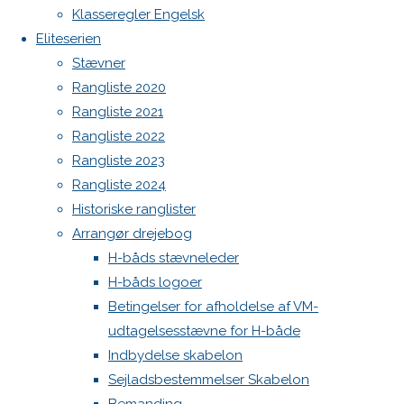
Botnia 1987 DEN 613
Previous
Klasseregler Engelsk
image
Admin
Eliteserien
Next
Log ind
Stævner
image
Indlægsfeed
Rangliste 2020
Kommentarfeed
Rangliste 2021
WordPress.org
Rangliste 2022
Skriv
Back
Danske H-bådssejlere
H-båd
Rangliste 2023
to
ligaen
Youtube
Rangliste 2024
Top
©Danske H-bådssejlere
et
Historiske ranglister
Arrangør drejebog
H-båds stævneleder
svar
H-båds logoer
Betingelser for afholdelse af VM-
udtagelsesstævne for H-både
Din e-
Indbydelse skabelon
mailadresse
Sejladsbestemmelser Skabelon
vil ikke