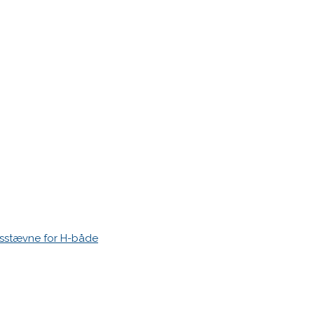
r markeret med
*
esstævne for H-både
 time I post a comment.