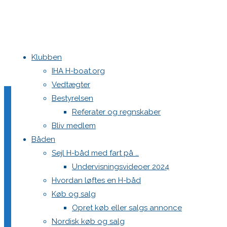
Klubben
Home
DM 2018 Bogense Sejlklub
DSC06457
IHA H-boat.org
Vedtægter
DSC06457
Bestyrelsen
Referater og regnskaber
Bliv medlem
Båden
Full
1200 × 800
pixels
DM 2018 Bogense Sejlklub
Sejl H-båd med fart på …
size
Undervisningsvideoer 2024
Previous image
Hvordan løftes en H-båd
Next image
Køb og salg
Opret køb eller salgs annonce
Skriv et svar
Nordisk køb og salg