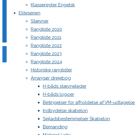
Klasseregler Engelsk
Eliteserien
Stævner
Din e-mailadresse vil ikke blive publiceret.
Krævede felter e
Rangliste 2020
Rangliste 2021
Rangliste 2022
Rangliste 2023
Rangliste 2024
Historiske ranglister
Comment
Arrangør drejebog
Name
*
H-båds stævneleder
H-båds logoer
Email
*
Betingelser for afholdelse af VM-udtagels
Website
Indbydelse skabelon
Sejladsbestemmelser Skabelon
Save my name, email, and site URL in my browser for next
Bemanding