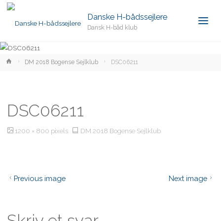
Danske H-bådssejlere
Dansk H-båd klub
Home
DM 2018 Bogense Sejlklub
DSC06211
DSC06211
Full
1200 × 800
pixels
DM 2018 Bogense Sejlklub
size
Previous image
Next image
Skriv et svar