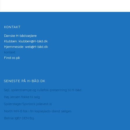
KONTAKT
Danske H-bådssejlere
Klubben: klubben@H-båd.dk
Hjemmeside: web@H-båd.dk
kontakt
Find os på
SENESTE PÅ H-BÅD.DK
Sejl, spilerstrømpe og rullefok-presenning til H-båd:
Høj Jensen fokke til salg
Spilerstage/Spinlock jollevest xl
North MH-6 fok i fin kapsejlads-stand sælges
Botnia 1987 DEN 613