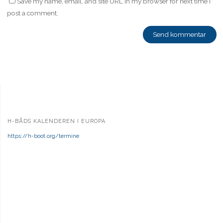
Save my name, email, and site URL in my browser for next time I
post a comment.
H-BÅDS KALENDEREN I EUROPA
https://h-boot.org/termine