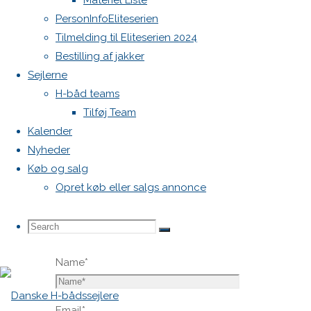
Materiel Liste
blive
PersonInfoEliteserien
publiceret.
Tilmelding til Eliteserien 2024
Krævede
Bestilling af jakker
felter er
Sejlerne
markeret
H-båd teams
med
*
Tilføj Team
Kalender
Comment
Nyheder
Køb og salg
Opret køb eller salgs annonce
Search
Search
Search
Name
*
for:
Email
*