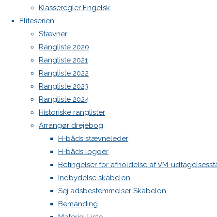
Botnia 1987 DEN 613
Previous
Klasseregler Engelsk
image
Admin
Eliteserien
Next
Log ind
Stævner
image
Indlægsfeed
Rangliste 2020
Kommentarfeed
Rangliste 2021
WordPress.org
Rangliste 2022
Skriv
Back
Danske H-bådssejlere
H-båd
Rangliste 2023
to
ligaen
Youtube
Rangliste 2024
Top
©Danske H-bådssejlere
et
Historiske ranglister
Arrangør drejebog
H-båds stævneleder
svar
H-båds logoer
Betingelser for afholdelse af VM-udtagelsess
Indbydelse skabelon
Din e-
Sejladsbestemmelser Skabelon
mailadresse
Bemanding
vil ikke