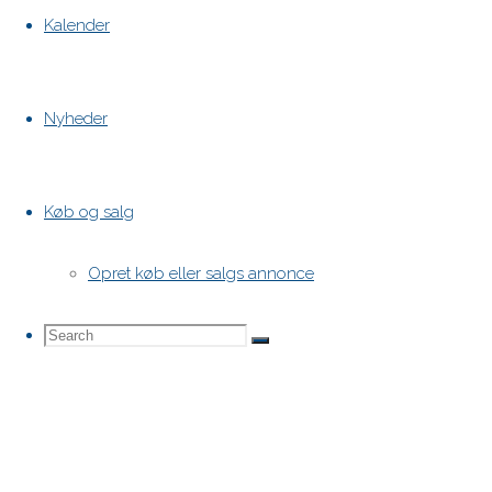
Kalender
Nyheder
Køb og salg
Opret køb eller salgs annonce
Search
Search
Search
for: