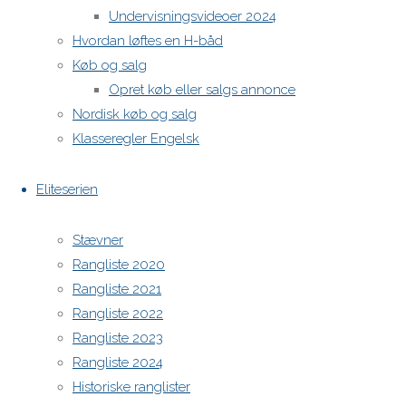
Undervisningsvideoer 2024
H-båds kalenderen i Europa
Hvordan løftes en H-båd
https://h-boot.org/termine
Køb og salg
Opret køb eller salgs annonce
Powered by
Anima
&
WordPress.
Nordisk køb og salg
Klasseregler Engelsk
Eliteserien
Stævner
Rangliste 2020
Rangliste 2021
Rangliste 2022
Rangliste 2023
Rangliste 2024
Historiske ranglister