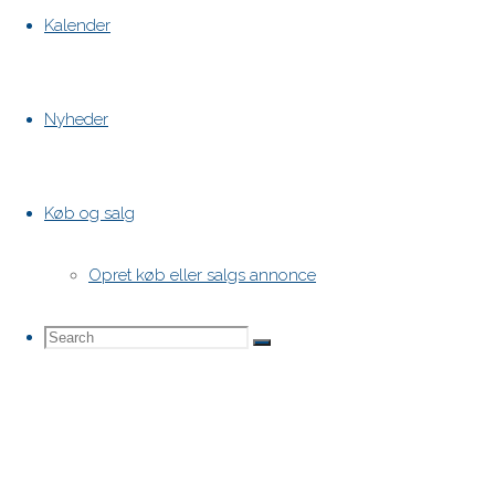
Kalender
Nyheder
Køb og salg
Opret køb eller salgs annonce
Search
Search
Search
for: