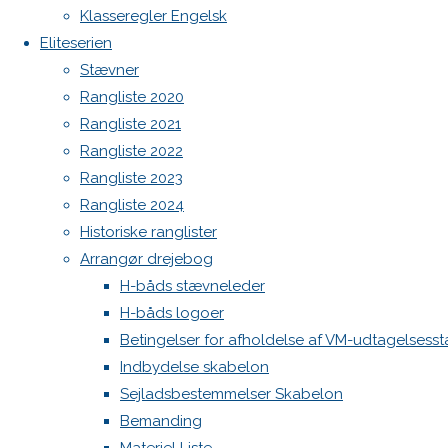
Botnia 1987 DEN 613
Previous
Klasseregler Engelsk
image
Admin
Eliteserien
Next
Log ind
Stævner
image
Indlægsfeed
Rangliste 2020
Kommentarfeed
Rangliste 2021
WordPress.org
Rangliste 2022
Skriv
Back
Danske H-bådssejlere
H-båd
Rangliste 2023
to
ligaen
Youtube
Rangliste 2024
Top
©Danske H-bådssejlere
et
Historiske ranglister
Arrangør drejebog
H-båds stævneleder
svar
H-båds logoer
Betingelser for afholdelse af VM-udtagelsess
Indbydelse skabelon
Din e-
Sejladsbestemmelser Skabelon
mailadresse
Bemanding
vil ikke