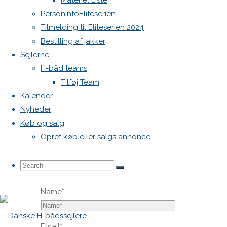
Materiel Liste
blive
PersonInfoEliteserien
publiceret.
Tilmelding til Eliteserien 2024
Krævede
Bestilling af jakker
felter er
Sejlerne
markeret
H-båd teams
med
*
Tilføj Team
Kalender
Comment
Nyheder
Køb og salg
Opret køb eller salgs annonce
Search
Search
Search
Name
*
for:
Email
*