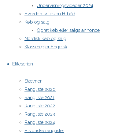
Undervisningsvideoer 2024
H-båds kalenderen i Europa
Hvordan løftes en H-båd
https://h-boot.org/termine
Køb og salg
Opret køb eller salgs annonce
Powered by
Anima
&
WordPress.
Nordisk køb og salg
Klasseregler Engelsk
Eliteserien
Stævner
Rangliste 2020
Rangliste 2021
Rangliste 2022
Rangliste 2023
Rangliste 2024
Historiske ranglister