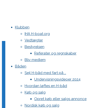
Klubben
Home
Ligastævne 2018 Vallensbæk
34809147_2127116660661715_
IHA H-boat.org
Vedtægter
34809147_212711666066
Bestyrelsen
Referater og regnskaber
Bliv medlem
Båden
Full
1620 × 1080
pixels
Ligastævne 2018 Vallensbæk
Sejl H-båd med fart på …
size
Undervisningsvideoer 2024
Previous image
Hvordan løftes en H-båd
Next image
Køb og salg
Opret køb eller salgs annonce
Skriv et svar
Nordisk køb og salg