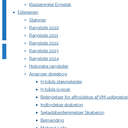
Klasseregler Engelsk
Eliteserien
Stævner
Din e-mailadresse vil ikke blive publiceret.
Krævede felter e
Rangliste 2020
Rangliste 2021
Rangliste 2022
Rangliste 2023
Rangliste 2024
Historiske ranglister
Comment
Arrangør drejebog
Name
*
H-båds stævneleder
H-båds logoer
Email
*
Betingelser for afholdelse af VM-udtagels
Website
Indbydelse skabelon
Sejladsbestemmelser Skabelon
Save my name, email, and site URL in my browser for next
Bemanding