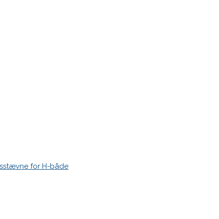
r markeret med
*
esstævne for H-både
 time I post a comment.