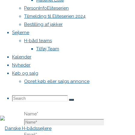
Materiel Liste
blive
PersonInfoEliteserien
publiceret.
Tilmelding til Eliteserien 2024
Krævede
Bestilling af jakker
felter er
Sejlerne
markeret
H-båd teams
med
*
Tilføj Team
Kalender
Comment
Nyheder
Køb og salg
Opret køb eller salgs annonce
Search
Search
Search
Name
*
for:
Email
*