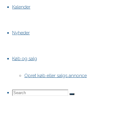
Kalender
Nyheder
Køb og salg
Opret køb eller salgs annonce
Search
Search
Search
for: