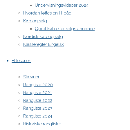
Undervisningsvideoer 2024
H-båds kalenderen i Europa
Hvordan løftes en H-båd
https://h-boot.org/termine
Køb og salg
Opret køb eller salgs annonce
Nordisk køb og salg
Powered by
Anima
&
WordPress.
Klasseregler Engelsk
Eliteserien
Stævner
Rangliste 2020
Rangliste 2021
Rangliste 2022
Rangliste 2023
Rangliste 2024
Historiske ranglister