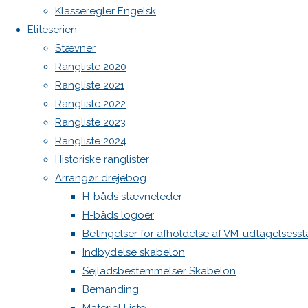
North MH-6 fok i fin kapsejlads-stand sælges
Previous
Klasseregler Engelsk
image
Admin
Eliteserien
Next
Log ind
Stævner
image
Indlægsfeed
Rangliste 2020
Kommentarfeed
Rangliste 2021
WordPress.org
Rangliste 2022
Skriv
Back
Danske H-bådssejlere
H-båd
Rangliste 2023
to
ligaen
Youtube
Rangliste 2024
Top
©Danske H-bådssejlere
et
Historiske ranglister
Arrangør drejebog
H-båds stævneleder
svar
H-båds logoer
Betingelser for afholdelse af VM-udtagelsess
Indbydelse skabelon
Din e-
Sejladsbestemmelser Skabelon
mailadresse
Bemanding
vil ikke