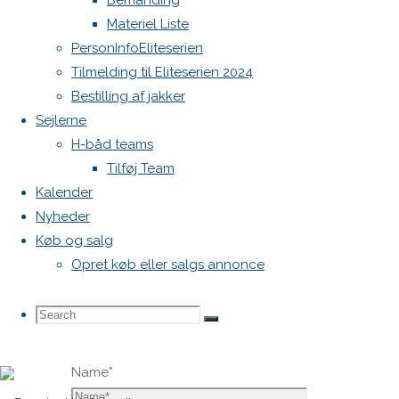
Bemanding
mailadresse
Materiel Liste
vil ikke
PersonInfoEliteserien
blive
Tilmelding til Eliteserien 2024
publiceret.
Bestilling af jakker
Krævede
Sejlerne
felter er
H-båd teams
markeret
Tilføj Team
med
*
Kalender
Comment
Nyheder
Køb og salg
Opret køb eller salgs annonce
Search
Search
Search
Name
*
for: