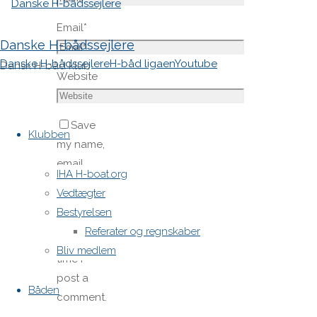
Email
*
Danske H-bådssejlere
Danske H-bådssejlere
H-båd ligaen
Youtube
Dansk H-båd klub
Website
Skip
Save
to
Klubben
my name,
content
email,
IHA H-boat.org
and site
Vedtægter
URL in my
Bestyrelsen
browser
Referater og regnskaber
for next
Bliv medlem
time I
post a
Båden
comment.