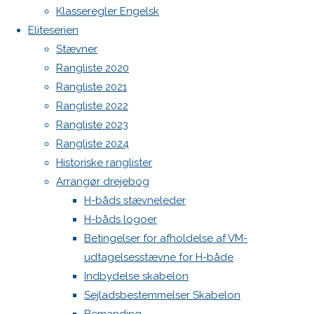
Botnia 1987 DEN 613
Klasseregler Engelsk
Admin
Eliteserien
Previous
Log ind
Stævner
image
Indlægsfeed
Rangliste 2020
Next
Kommentarfeed
Rangliste 2021
image
WordPress.org
Rangliste 2022
Back
Danske H-bådssejlere
H-båd
Rangliste 2023
to
ligaen
Youtube
Skriv
Rangliste 2024
Top
©Danske H-bådssejlere
Historiske ranglister
Arrangør drejebog
et
H-båds stævneleder
H-båds logoer
svar
Betingelser for afholdelse af VM-
udtagelsesstævne for H-både
Indbydelse skabelon
Sejladsbestemmelser Skabelon
Din e-