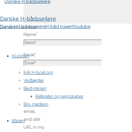
Danske H-bådssejlere
Danske H-bådssejlere
H-båd ligaen
Youtube
Dansk H-båd klub
Name
*
Skip
Email
*
to
Klubben
content
IHA H-boat.org
Website
Vedtægter
Bestyrelsen
Save
Referater og regnskaber
my name,
Bliv medlem
email,
and site
Båden
URL in my