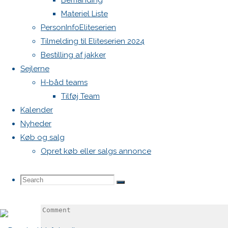
Bemanding
Materiel Liste
svar
PersonInfoEliteserien
Tilmelding til Eliteserien 2024
Bestilling af jakker
Din e-
Sejlerne
mailadresse
H-båd teams
vil ikke
Tilføj Team
blive
Kalender
publiceret.
Nyheder
Krævede
Køb og salg
felter er
Opret køb eller salgs annonce
markeret
med
*
Search
Search
Search
Comment
for: