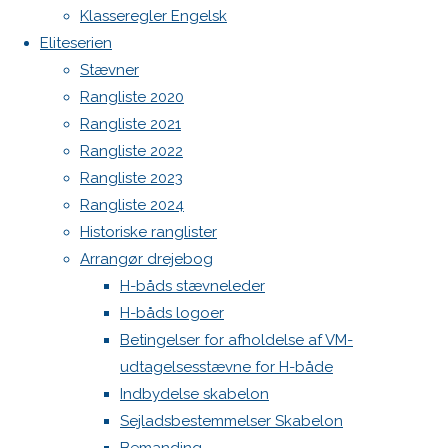
3fe286eafa51
Botnia 1987 DEN 613
Klasseregler Engelsk
Admin
Eliteserien
Log ind
Stævner
Full
2560 ×
Indlægsfeed
Rangliste 2020
Kommentarfeed
size
1920
Rangliste 2021
WordPress.org
pixels
Rangliste 2022
Back
Danske H-bådssejlere
H-båd
Rangliste 2023
to
ligaen
Youtube
Previous
Rangliste 2024
Top
©Danske H-bådssejlere
image
Historiske ranglister
Next
Arrangør drejebog
image
H-båds stævneleder
H-båds logoer
Betingelser for afholdelse af VM-
Skriv
udtagelsesstævne for H-både
Indbydelse skabelon
et
Sejladsbestemmelser Skabelon