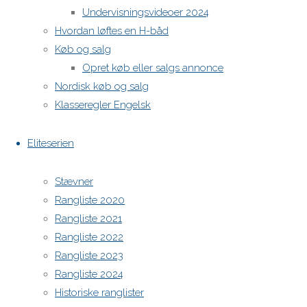
Undervisningsvideoer 2024
H-båds kalenderen i Europa
Hvordan løftes en H-båd
https://h-boot.org/termine
Køb og salg
Opret køb eller salgs annonce
Powered by
Anima
&
WordPress.
Nordisk køb og salg
Klasseregler Engelsk
Eliteserien
Stævner
Rangliste 2020
Rangliste 2021
Rangliste 2022
Rangliste 2023
Rangliste 2024
Historiske ranglister