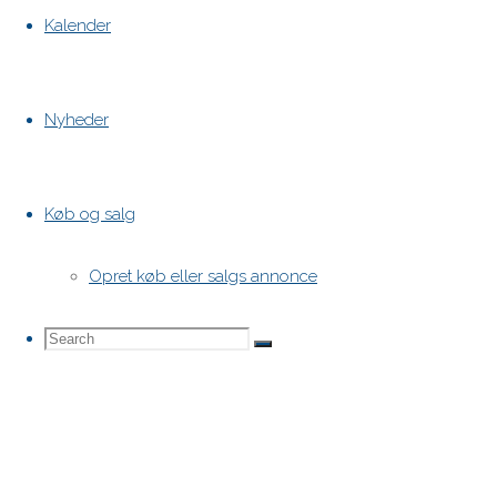
Kalender
Nyheder
Køb og salg
Opret køb eller salgs annonce
Search
Search
Search
for: