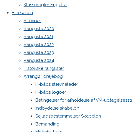
Botnia 1987 DEN 613
Previous
Klasseregler Engelsk
image
Admin
Eliteserien
Next
Log ind
Stævner
image
Indlægsfeed
Rangliste 2020
Kommentarfeed
Rangliste 2021
WordPress.org
Rangliste 2022
Skriv
Back
Danske H-bådssejlere
H-båd
Rangliste 2023
to
ligaen
Youtube
Rangliste 2024
Top
©Danske H-bådssejlere
et
Historiske ranglister
Arrangør drejebog
H-båds stævneleder
svar
H-båds logoer
Betingelser for afholdelse af VM-udtagelsess
Indbydelse skabelon
Din e-
Sejladsbestemmelser Skabelon
mailadresse
Bemanding
vil ikke