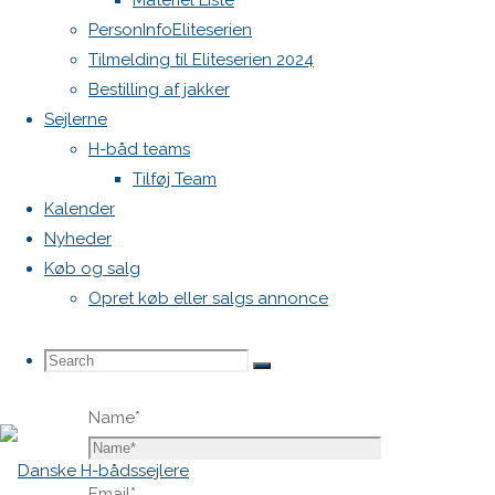
Materiel Liste
blive
PersonInfoEliteserien
publiceret.
Tilmelding til Eliteserien 2024
Krævede
Bestilling af jakker
felter er
Sejlerne
markeret
H-båd teams
med
*
Tilføj Team
Kalender
Comment
Nyheder
Køb og salg
Opret køb eller salgs annonce
Search
Search
Search
Name
*
for:
Email
*