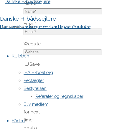
Name
*
Danske H-bådssejlere
Email
*
Danske H-bådssejlere
H-båd ligaen
Youtube
Dansk H-båd klub
Website
Skip
to
Klubben
content
Save
my name,
IHA H-boat.org
email,
Vedtægter
and site
Bestyrelsen
URL in my
Referater og regnskaber
browser
Bliv medlem
for next
time I
Båden
post a