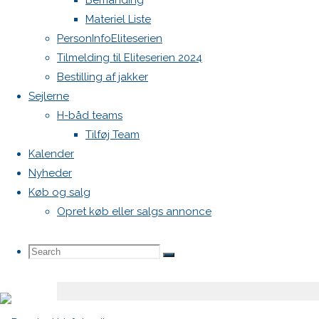
Bemanding
Din e-
Materiel Liste
mailadresse
PersonInfoEliteserien
vil ikke
Tilmelding til Eliteserien 2024
blive
Bestilling af jakker
publiceret.
Sejlerne
Krævede
H-båd teams
felter er
Tilføj Team
markeret
Kalender
med
*
Nyheder
Køb og salg
Comment
Opret køb eller salgs annonce
Search
Search
Search
for: