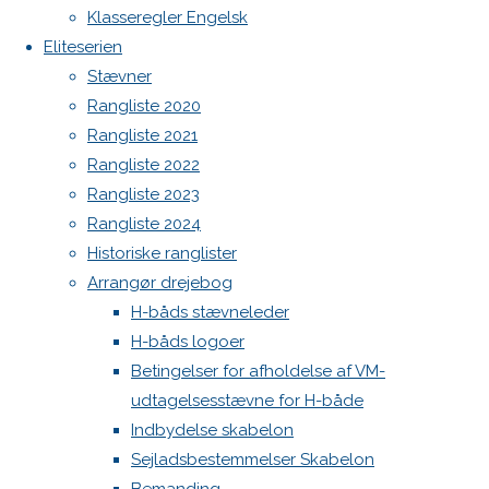
Botnia 1987 DEN 613
elmotor
Klasseregler Engelsk
(45.000kr)
Admin
Eliteserien
Log ind
Stævner
Previous
Indlægsfeed
Rangliste 2020
Kommentarfeed
image
Rangliste 2021
WordPress.org
Next
Rangliste 2022
Back
Danske H-bådssejlere
H-båd
image
Rangliste 2023
to
ligaen
Youtube
Rangliste 2024
Top
©Danske H-bådssejlere
Historiske ranglister
Skriv
Arrangør drejebog
H-båds stævneleder
et
H-båds logoer
Betingelser for afholdelse af VM-
udtagelsesstævne for H-både
svar
Indbydelse skabelon
Sejladsbestemmelser Skabelon