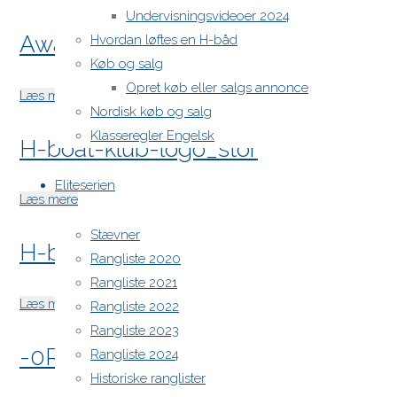
Show
Undervisningsvideoer 2024
Award Show 2025
logo
Hvordan løftes en H-båd
billedeformat"
Køb og salg
Opret køb eller salgs annonce
"Award
Læs mere
Nordisk køb og salg
Show
Klasseregler Engelsk
H-boat-klub-logo_stor
2025"
Eliteserien
"H-
Læs mere
boat-
Stævner
H-boat DM 2024
klub-
Rangliste 2020
logo_stor"
Rangliste 2021
"H-
Læs mere
Rangliste 2022
boat
Rangliste 2023
-0R2A0635
DM
Rangliste 2024
2024"
Historiske ranglister