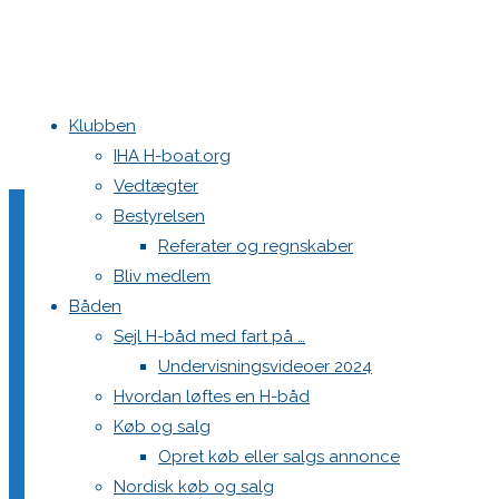
Klubben
Home
Medie
IHA H-boat.org
Vedtægter
MCM Category:
Nye Billed
Bestyrelsen
Referater og regnskaber
Bliv medlem
IMG_2017
Båden
Sejl H-båd med fart på …
"IMG_2017"
Undervisningsvideoer 2024
Læs mere
Hvordan løftes en H-båd
DHBS – referat 20251029
Køb og salg
Opret køb eller salgs annonce
Nordisk køb og salg
"DHBS
Læs mere