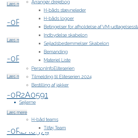
Arrangør drejebog
"-0R2A0635"
Læs mere
H-båds stævneleder
H-båds logoer
-0R2A0628
Betingelser for afholdelse af VM-udtagelses
Indbydelse skabelon
"-0R2A0628"
Læs mere
Sejladsbestemmelser Skabelon
Bemanding
-0R2A0622
Materiel Liste
PersonInfoEliteserien
"-0R2A0622"
Læs mere
Tilmelding til Eliteserien 2024
Bestilling af jakker
-0R2A0591
Sejlerne
"-0R2A0591"
Læs mere
H-båd teams
Tilføj Team
-0R2A0579