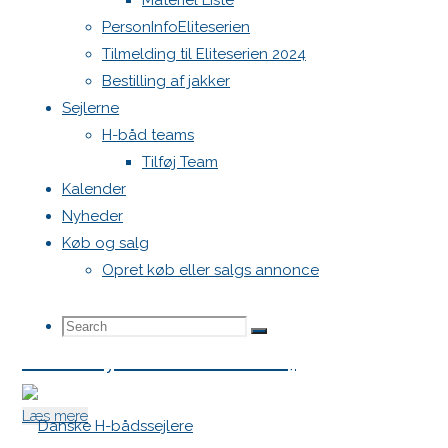
Skærmbillede 2025-07-07 kl. 10.11.2
Materiel Liste
PersonInfoEliteserien
Tilmelding til Eliteserien 2024
"Skærmbillede
Læs mere
Bestilling af jakker
2025-
Sejlerne
Foto Hans Ebler
07-
H-båd teams
07
Tilføj Team
kl.
"Foto
Læs mere
Kalender
10.11.25"
Hans
Nyheder
Bilag Upcoming serien
Ebler"
Køb og salg
Opret køb eller salgs annonce
"Bilag
Læs mere
Upcoming
Search
Search
Search
Jule- nytårshilsen 2024
serien"
for:
"Jule-
Læs mere
nytårshilsen