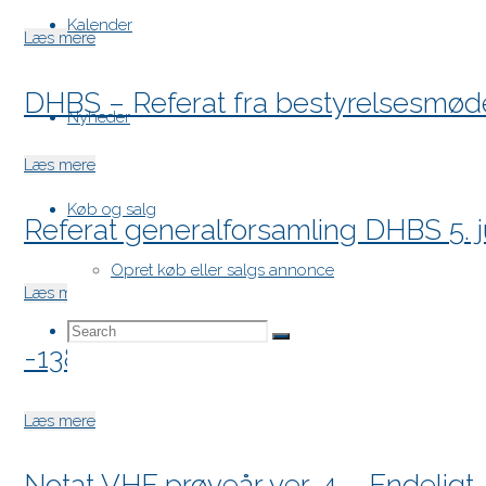
Kalender
"-0R2A0579"
Læs mere
DHBS – Referat fra bestyrelsesmøde
Nyheder
"DHBS
Læs mere
–
Køb og salg
Referat generalforsamling DHBS 5. j
Referat
fra
Opret køb eller salgs annonce
bestyrelsesmøde
"Referat
Læs mere
d.
generalforsamling
Search
Search
1.
Search
-138A9154
DHBS
september
5.
2024
juli
"-138A9154"
Læs mere
for:
–
2024"
endeligt"
Notat VHF prøveår ver. 4 – Endeligt