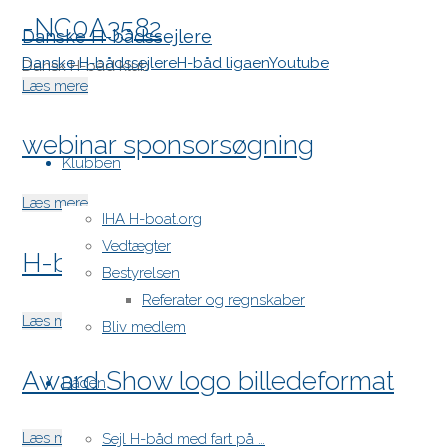
-NC0A3582
2024"
Danske H-bådssejlere
Danske H-bådssejlere
H-båd ligaen
Youtube
Dansk H-båd klub
"-
Læs mere
NC0A3582"
Skip
webinar sponsorsøgning
to
Klubben
content
"webinar
Læs mere
IHA H-boat.org
sponsorsøgning"
Vedtægter
H-bådslogo
Bestyrelsen
Referater og regnskaber
"H-
Læs mere
Bliv medlem
bådslogo"
Award Show logo billedeformat
Båden
"Award
Læs mere
Sejl H-båd med fart på …