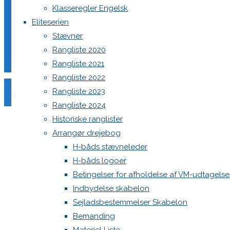
Klasseregler Engelsk
–
Eliteserien
DHBS – referat 20251029
referat
Stævner
20251029"
Rangliste 2020
DHBS – referat 20251029
Rangliste 2021
Rangliste 2022
"DHBS
Læs mere
Rangliste 2023
–
Rangliste 2024
DHBS referat GF2025
referat
Historiske ranglister
20251029"
Arrangør drejebog
"DHBS
Læs mere
H-båds stævneleder
referat
H-båds logoer
Kryds
GF2025"
Betingelser for afholdelse af VM-udtagels
Indbydelse skabelon
"Kryds"
Læs mere
Sejladsbestemmelser Skabelon
Bemanding