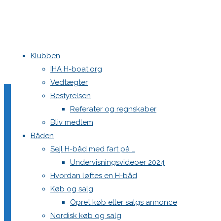
Klubben
Home
Medie
IHA H-boat.org
Vedtægter
MCM Category:
Begivenhe
Bestyrelsen
Referater og regnskaber
Bliv medlem
Logo til stævner kort og lignende.
Båden
Sejl H-båd med fart på …
286835963_480768243805655_2793
Undervisningsvideoer 2024
Hvordan løftes en H-båd
"286835963_480768243805655_279317311418557459
Læs mere
Køb og salg
Opret køb eller salgs annonce
286753075_480768427138970_727
Nordisk køb og salg