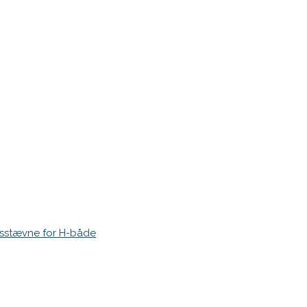
93_n"
esstævne for H-både