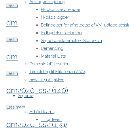
Arrangør drejebog
"dm2020_ss2
Læs mere
H-båds stævneleder
(143)"
H-båds logoer
dm2020_ss2 (142)
Betingelser for afholdelse af VM-udtagelses
Indbydelse skabelon
"dm2020_ss2
Læs mere
Sejladsbestemmelser Skabelon
(142)"
Bemanding
dm2020_ss2 (141)
Materiel Liste
PersonInfoEliteserien
Tilmelding til Eliteserien 2024
"dm2020_ss2
Læs mere
Bestilling af jakker
(141)"
dm2020_ss2 (140)
Sejlerne
"dm2020_ss2
Læs mere
H-båd teams
(140)"
Tilføj Team
dm2020_ss2 (139)