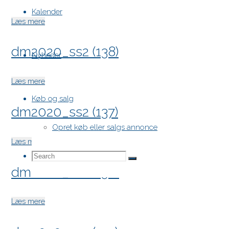
Kalender
"dm2020_ss2
Læs mere
(139)"
dm2020_ss2 (138)
Nyheder
"dm2020_ss2
Læs mere
(138)"
Køb og salg
dm2020_ss2 (137)
Opret køb eller salgs annonce
"dm2020_ss2
Læs mere
(137)"
Search
Search
Search
dm2020_ss2 (136)
for:
"dm2020_ss2
Læs mere
(136)"