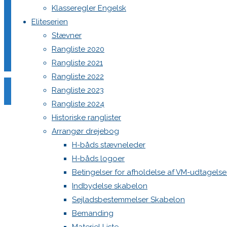
Klasseregler Engelsk
Eliteserien
"286753075_480768427138970_72775249504538687
Læs mere
Stævner
Rangliste 2020
dm2020_ss2 (157)
Rangliste 2021
Rangliste 2022
"dm2020_ss2
Læs mere
Rangliste 2023
(157)"
Rangliste 2024
dm2020_ss2 (156)
Historiske ranglister
Arrangør drejebog
"dm2020_ss2
Læs mere
H-båds stævneleder
(156)"
H-båds logoer
dm2020_ss2 (155)
Betingelser for afholdelse af VM-udtagels
Indbydelse skabelon
Sejladsbestemmelser Skabelon
"dm2020_ss2
Læs mere
Bemanding
(155)"