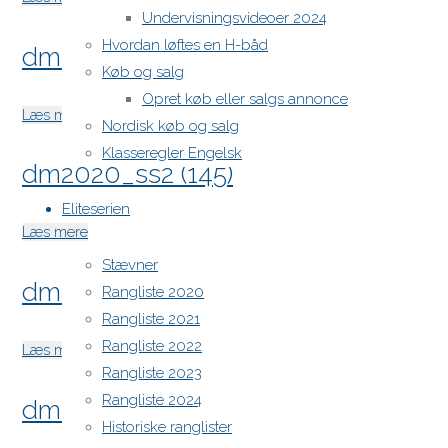
Undervisningsvideoer 2024
(147)"
Hvordan løftes en H-båd
dm2020_ss2 (146)
Køb og salg
Opret køb eller salgs annonce
"dm2020_ss2
Læs mere
Nordisk køb og salg
(146)"
Klasseregler Engelsk
dm2020_ss2 (145)
Eliteserien
"dm2020_ss2
Læs mere
(145)"
Stævner
dm2020_ss2 (144)
Rangliste 2020
Rangliste 2021
Rangliste 2022
"dm2020_ss2
Læs mere
Rangliste 2023
(144)"
Rangliste 2024
dm2020_ss2 (143)
Historiske ranglister