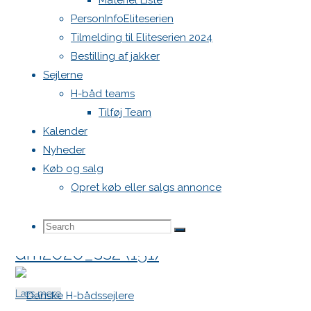
Materiel Liste
dm2020_ss2 (154)
PersonInfoEliteserien
Tilmelding til Eliteserien 2024
"dm2020_ss2
Læs mere
Bestilling af jakker
(154)"
Sejlerne
dm2020_ss2 (153)
H-båd teams
Tilføj Team
"dm2020_ss2
Læs mere
Kalender
(153)"
Nyheder
dm2020_ss2 (152)
Køb og salg
Opret køb eller salgs annonce
"dm2020_ss2
Læs mere
Search
Search
(152)"
Search
dm2020_ss2 (151)
for:
"dm2020_ss2
Læs mere