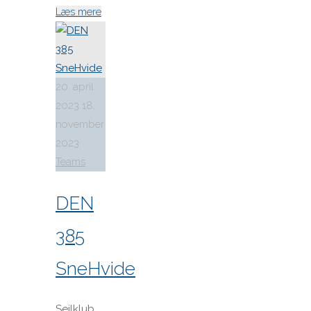
"Indkaldelse
Læs mere
til
Generalforsamling
i
Danske
20. april
H-
2023
18.
Bådssejlere"
november
2023
Teams
DEN
385
SneHvide
Sejlklub