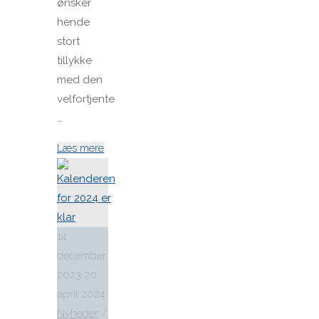
ønsker
hende
stort
tillykke
med den
velfortjente
…
"Formanden
Læs mere
for
Danske
H-
Bådssejlere
14.
hædret
december
af
2023
20.
Dansk
april 2024
Sejl
Nyheder
/