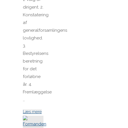
dirigent. 2.
Konstatering
af
generalforsamlingens
lovlighed.
3.
Bestyrelsens
beretning
for det
forløbne
år. 4.
Fremlæggelse
…
"Indkaldelse
Læs mere
til
General