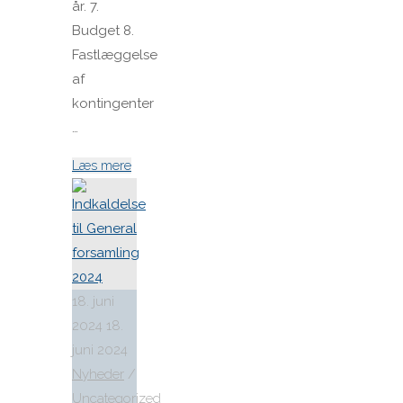
år. 7.
Budget 8.
Fastlæggelse
af
kontingenter
…
"Indkaldelse
Læs mere
til
General
forsamling
2025"
18. juni
2024
18.
juni 2024
Nyheder
/
Uncategorized