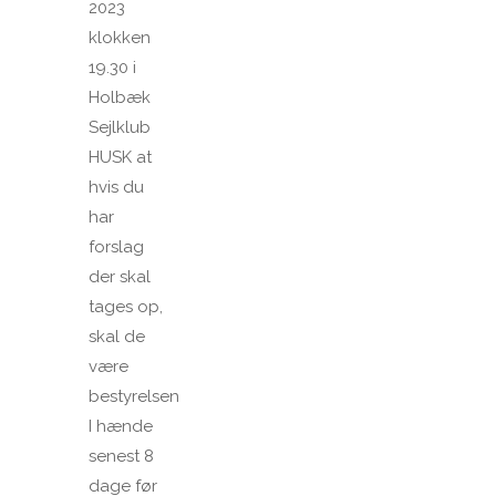
2023
klokken
19.30 i
Holbæk
Sejlklub
HUSK at
hvis du
har
forslag
der skal
tages op,
skal de
være
bestyrelsen
I hænde
senest 8
dage før