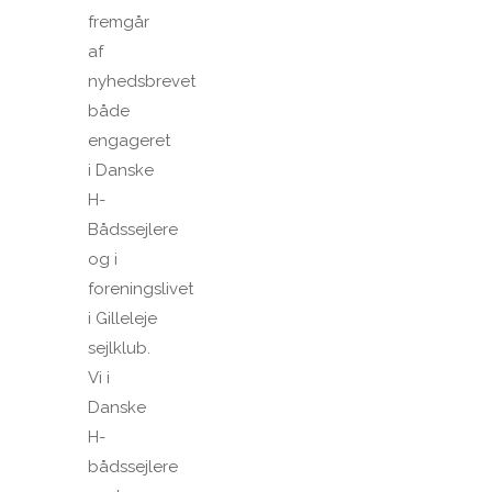
fremgår
af
nyhedsbrevet
både
engageret
i Danske
H-
Bådssejlere
og i
foreningslivet
i Gilleleje
sejlklub.
Vi i
Danske
H-
bådssejlere