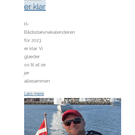
er klar
Stævner
H-
Bådsstævnekalenderen
for 2023
er klar. Vi
glæder
os til at se
jer
allesammen
"Stævnekalenderen
Læs mere
2023
er
klar"