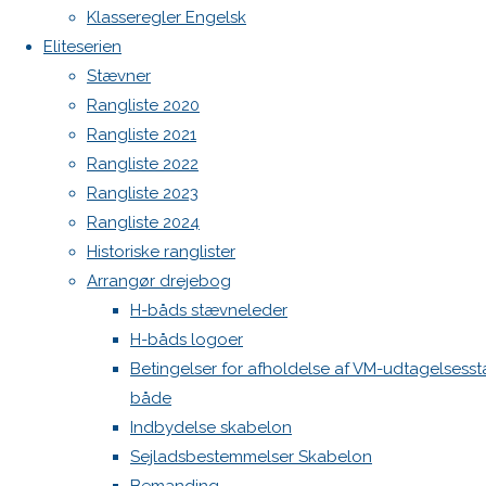
Botnia 1987 DEN 613
Klasseregler Engelsk
til
Admin
Eliteserien
General
Log ind
Stævner
Indlægsfeed
Rangliste 2020
Kommentarfeed
forsamling
Rangliste 2021
WordPress.org
Rangliste 2022
2026
Back
Danske H-bådssejlere
H-båd
Rangliste 2023
to
ligaen
Youtube
Rangliste 2024
Top
©Danske H-bådssejlere
Fredag
Historiske ranglister
den 3/7
Arrangør drejebog
2026
H-båds stævneleder
klokken
H-båds logoer
20.00 i
Betingelser for afholdelse af VM-udtagelsesst
Egå
både
Sejlklubs
Indbydelse skabelon
lokaler
Sejladsbestemmelser Skabelon
Dagsorden.: