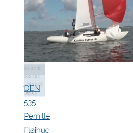
20. april
2023
23.
juni 2026
DEN
Teams
535
Pernille
Fløjhug