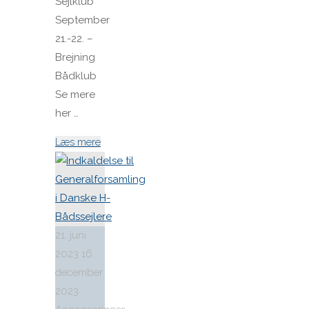
Sejlklub
September
21.-22. –
Brejning
Bådklub
Se mere
her …
"Kalenderen
Læs mere
for
2024
er
klar"
21. juni
2023
16.
december
2023