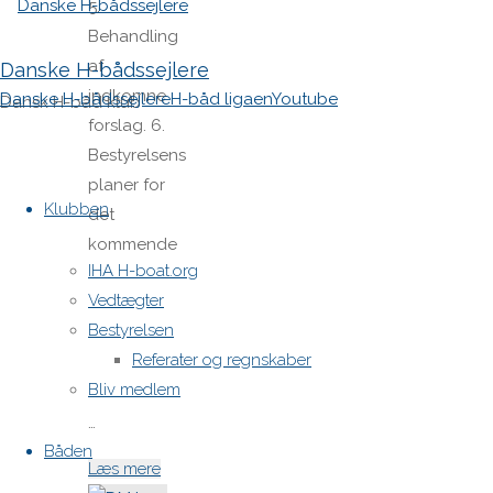
5.
Behandling
af
Danske H-bådssejlere
indkomne
Danske H-bådssejlere
H-båd ligaen
Youtube
Dansk H-båd klub
forslag. 6.
Bestyrelsens
Skip
planer for
to
Klubben
det
content
kommende
IHA H-boat.org
år. 7.
Vedtægter
Budget 8.
Bestyrelsen
Fastlæggelse
Referater og regnskaber
af
Bliv medlem
kontingenter
…
Båden
"Indkaldelse
Læs mere