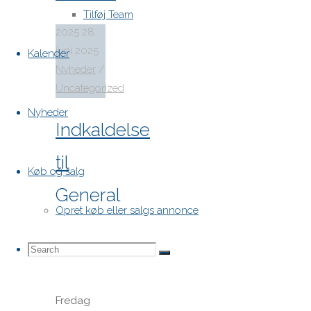
TV2"
28. juni
Tilføj Team
2025
28.
juni 2025
Kalender
Nyheder
/
Uncategorized
Nyheder
Indkaldelse
til
Køb og salg
General
Opret køb eller salgs annonce
forsamling
Search
Search
2025
Search
Fredag
for: