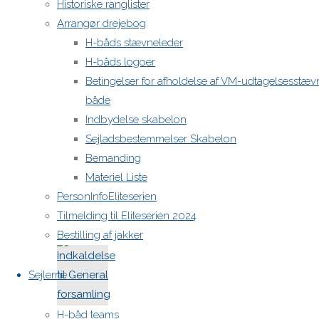
med det
Historiske ranglister
succesfulde
Arrangør drejebog
DM i
H-båds stævneleder
Nakskov
H-båds logoer
2025 kom
Betingelser for afholdelse af VM-udtagelsesstæv
TV2 øst
både
forbi og
Indbydelse skabelon
lavede
Sejladsbestemmelser Skabelon
denne
Bemanding
rapportage
Materiel Liste
https://www.tv2east.dk/nyhedsudsendelser#4VTG
PersonInfoEliteserien
Tilmelding til Eliteserien 2024
"DM
Læs mere
Bestilling af jakker
I
Nakskov
Sejlerne
nu
på
H-båd teams