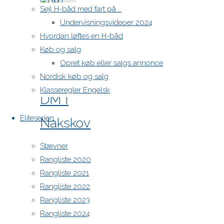
til
Sejl H-båd med fart på …
General
Undervisningsvideoer 2024
forsamling
Hvordan løftes en H-båd
2026"
7. juli 2025
Køb og salg
7. juli 2025
Opret køb eller salgs annonce
Nyheder
Nordisk køb og salg
Klasseregler Engelsk
DM I
Eliteserien
Nakskov
nu på
Stævner
Rangliste 2020
TV2
Rangliste 2021
Rangliste 2022
I
Rangliste 2023
forbindelse
Rangliste 2024