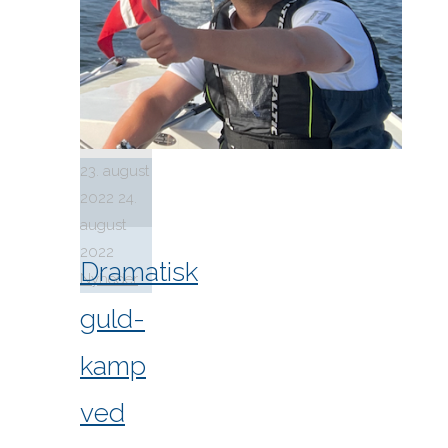
23. august
2022
24.
august
2022
Dramatisk
Nyheder
guld-
kamp
ved