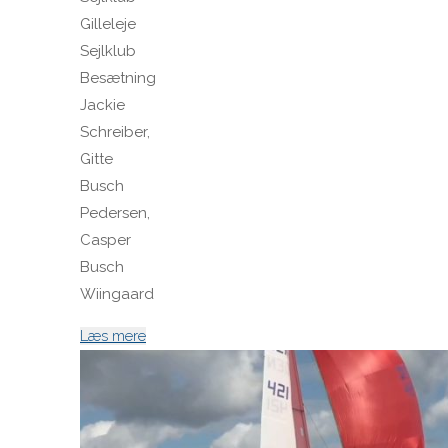
Gilleleje
Sejlklub
Besætning
Jackie
Schreiber,
Gitte
Busch
Pedersen,
Casper
Busch
Wiingaard
"DEN
Læs mere
385
SneHvide"