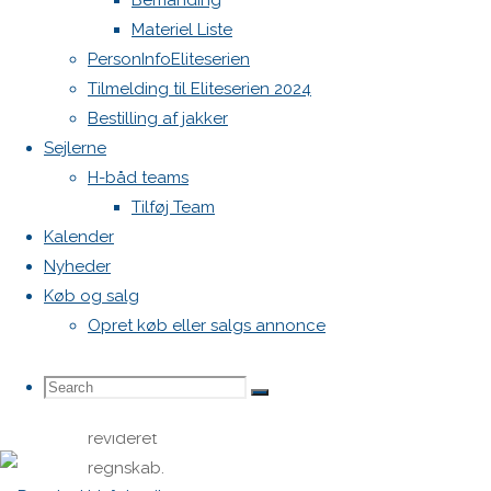
Bemanding
1. Valg af
Materiel Liste
dirigent. 2.
PersonInfoEliteserien
Konstatering
Tilmelding til Eliteserien 2024
af
Bestilling af jakker
generalforsamlingens
Sejlerne
lovlighed.
H-båd teams
3.
Tilføj Team
Bestyrelsens
Kalender
beretning
Nyheder
for det
Køb og salg
forløbne
Opret køb eller salgs annonce
år. 4.
Fremlæggelse
Search
Search
Search
af
revideret
regnskab.
for: