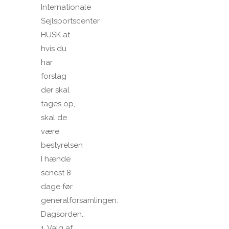
Internationale
Sejlsportscenter
HUSK at
hvis du
har
forslag
der skal
tages op,
skal de
være
bestyrelsen
I hænde
senest 8
dage før
generalforsamlingen.
Dagsorden.:
1. Valg af